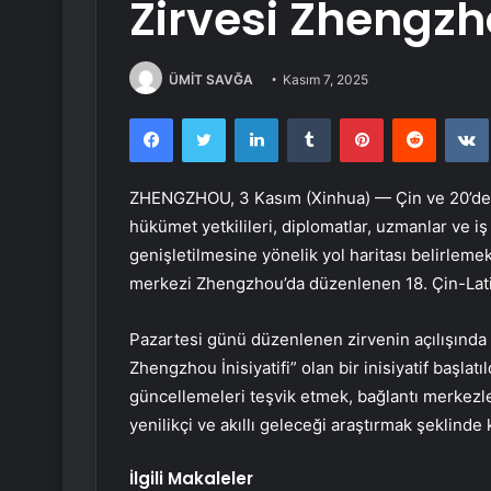
Zirvesi Zhengzh
ÜMİT SAVĞA
Kasım 7, 2025
Facebook
Twitter
LinkedIn
Tumblr
Pinterest
Reddit
ZHENGZHOU, 3 Kasım (Xinhua) — Çin ve 20’den 
hükümet yetkilileri, diplomatlar, uzmanlar ve iş 
genişletilmesine yönelik yol haritası belirleme
merkezi Zhengzhou’da düzenlenen 18. Çin-Latin 
Pazartesi günü düzenlenen zirvenin açılışında r
Zhengzhou İnisiyatifi” olan bir inisiyatif başlatıld
güncellemeleri teşvik etmek, bağlantı merkezler
yenilikçi ve akıllı geleceği araştırmak şeklinde 
İlgili Makaleler