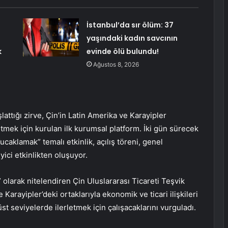
İstanbul’da sır ölüm: 37
yaşındaki kadın savcının
k
evinde ölü bulundu!
Ağustos 8, 2026
lattığı zirve, Çin’in Latin Amerika ve Karayipler
etmek için kurulan ilk kurumsal platform. İki gün sürecek
caklamak” temalı etkinlik, açılış töreni, genel
yici etkinlikten oluşuyor.
” olarak nitelendiren Çin Uluslararası Ticareti Teşvik
arayipler’deki ortaklarıyla ekonomik ve ticari ilişkileri
t seviyelerde ilerletmek için çalışacaklarını vurguladı.