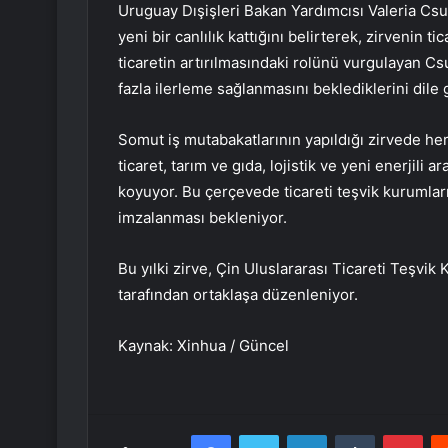
Uruguay Dışişleri Bakan Yardımcısı Valeria Csuk
yeni bir canlılık kattığını belirterek, zirvenin t
ticaretin artırılmasındaki rolünü vurgulayan Cs
fazla ilerleme sağlanmasını beklediklerini dile g
Somut iş mutabakatlarının yapıldığı zirvede her i
ticaret, tarım ve gıda, lojistik ve yeni enerjili a
koyuyor. Bu çerçevede ticareti teşvik kurumları
imzalanması bekleniyor.
Bu yılki zirve, Çin Uluslararası Ticareti Teşvi
tarafından ortaklaşa düzenleniyor.
Kaynak: Xinhua / Güncel
Facebook
Twitter
LinkedIn
Tumblr
Pint