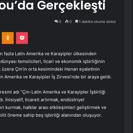
ou’da Gerçekleşti
0
0
1 dakika okuma süresi
VKontakte
Odnoklassniki
Pocket
fazla Latin Amerika ve Karayipler ülkesinden
dünyası temsilcileri, ticari ve ekonomik işbirliğinin
k üzere Çin’in orta kesimindeki Henan eyaletinin
Amerika ve Karayipler İş Zirvesi’nde bir araya geldi.
esmi adı “Çin-Latin Amerika ve Karayipler İşbirliği
ı. İnisiyatif, ticareti artırmak, endüstriyel
i kurmak, halklar arası etkileşimleri geliştirmek ve
kilit öneme sahip beş işbirliği alanından oluşuyor.