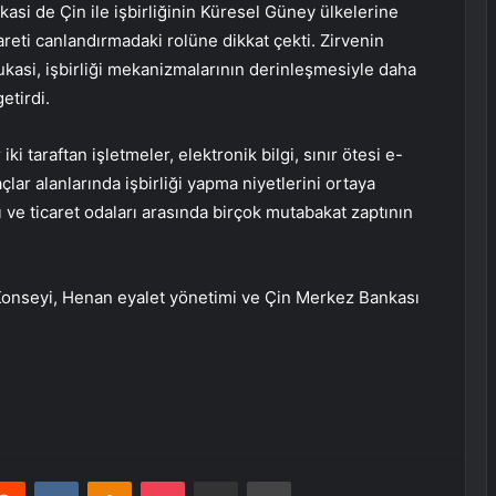
asi de Çin ile işbirliğinin Küresel Güney ülkelerine
icareti canlandırmadaki rolüne dikkat çekti. Zirvenin
ukasi, işbirliği mekanizmalarının derinleşmesiyle daha
etirdi.
ki taraftan işletmeler, elektronik bilgi, sınır ötesi e-
raçlar alanlarında işbirliği yapma niyetlerini ortaya
 ve ticaret odaları arasında birçok mutabakat zaptının
k Konseyi, Henan eyalet yönetimi ve Çin Merkez Bankası
erest
Reddit
VKontakte
Odnoklassniki
Pocket
E-Posta ile paylaş
Yazdır