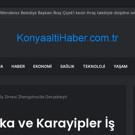
bul’da sır ölüm: 37 yaşındaki kadın savcının evinde ölü bulundu!
FA
HABER
EKONOMI
SAĞLIK
TEKNOLOJI
YAŞAM
 İş Zirvesi Zhengzhou’da Gerçekleşti
ka ve Karayipler İş