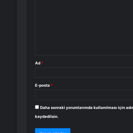
Y
o
r
u
m
*
Ad
*
E-posta
*
Daha sonraki yorumlarımda kullanılması için adı
kaydedilsin.