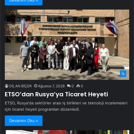
Devamını Oku »
İş
DİLAN BİÇER
Ağustos 7, 2026
0
0
ETSO’dan Rusya’ya Ticaret Heyeti
ETSO, Rusya'da sektörler arası iş birlikleri ve teknoloji incelemeleri
için ticaret heyeti programları düzenledi.
Devamını Oku »