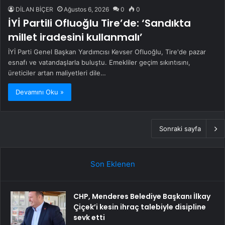
DİLAN BİÇER
Ağustos 6, 2026
0
0
İYİ Partili Ofluoğlu Tire’de: ‘Sandıkta
millet iradesini kullanmalı’
İYİ Parti Genel Başkan Yardımcısı Kevser Ofluoğlu, Tire'de pazar
esnafı ve vatandaşlarla buluştu. Emekliler geçim sıkıntısını,
üreticiler artan maliyetleri dile…
Devamını Oku »
Sonraki sayfa
Son Eklenen
CHP, Menderes Belediye Başkanı İlkay
Çiçek’i kesin ihraç talebiyle disipline
sevk etti