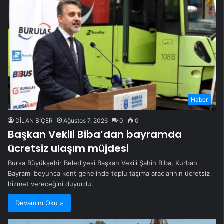
Haber
DİLAN BİÇER
Ağustos 7, 2026
0
0
Başkan Vekili Biba’dan bayramda
ücretsiz ulaşım müjdesi
Bursa Büyükşehir Belediyesi Başkan Vekili Şahin Biba, Kurban
Bayramı boyunca kent genelinde toplu taşıma araçlarının ücretsiz
hizmet vereceğini duyurdu.
Devamını Oku »