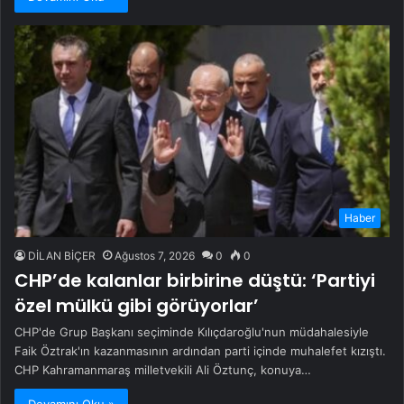
Haber
DİLAN BİÇER
Ağustos 7, 2026
0
0
CHP’de kalanlar birbirine düştü: ‘Partiyi
özel mülkü gibi görüyorlar’
CHP'de Grup Başkanı seçiminde Kılıçdaroğlu'nun müdahalesiyle
Faik Öztrak'ın kazanmasının ardından parti içinde muhalefet kızıştı.
CHP Kahramanmaraş milletvekili Ali Öztunç, konuya…