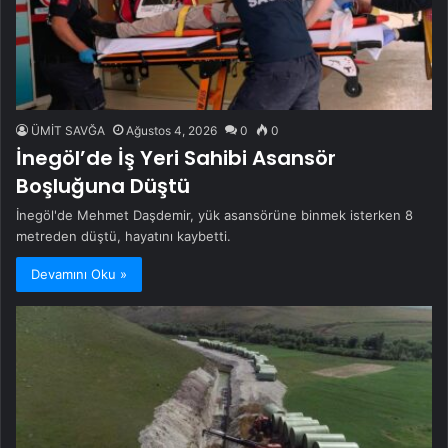
ÜMİT SAVĞA
Ağustos 4, 2026
0
0
İnegöl’de İş Yeri Sahibi Asansör
Boşluğuna Düştü
İnegöl'de Mehmet Daşdemir, yük asansörüne binmek isterken 8
metreden düştü, hayatını kaybetti.
Devamını Oku »