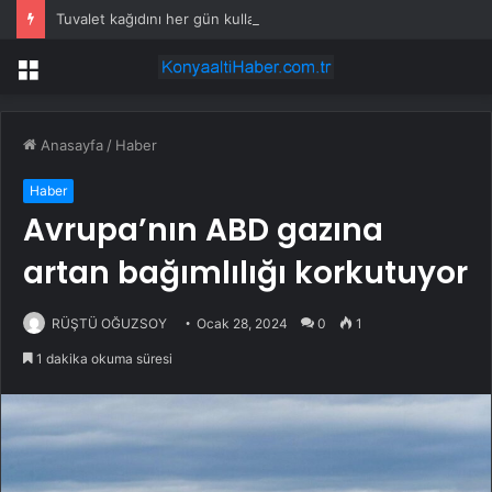
Tuvalet kağıdını her gün kullanmayın uyarısı yapıldı
Menü
Anasayfa
/
Haber
Haber
Avrupa’nın ABD gazına
artan bağımlılığı korkutuyor
RÜŞTÜ OĞUZSOY
Ocak 28, 2024
0
1
1 dakika okuma süresi