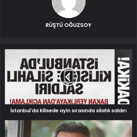
RÜŞTÜ OĞUZSOY
İstanbul'da kilisede ayin sırasında silahlı saldırı