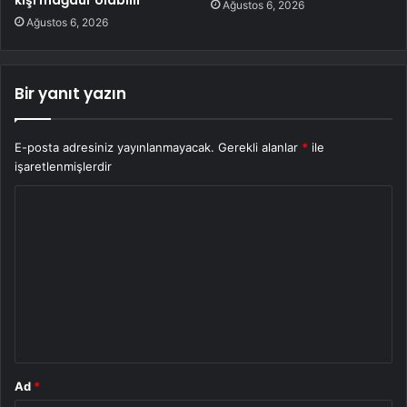
Ağustos 6, 2026
Ağustos 6, 2026
Bir yanıt yazın
E-posta adresiniz yayınlanmayacak.
Gerekli alanlar
*
ile
işaretlenmişlerdir
Y
o
r
u
m
*
Ad
*