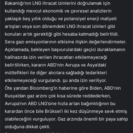
Bakanlığı’nın LNG ihracat izinlerini doğrulamak için
kullandığı mevcut ekonomik ve çevresel analizlerin
yaklaşık beş yıllık olduğu ve potansiyel enerji maliyeti
artışları veya son dönemdeki LNG ihracat izinleri gibi
konuları artık gerektiği gibi hesaba katmadığı belirtildi.
Sera gazı emisyonlarının etkisine ilişkin değerlendirmeler.
Açıklamada, bekleyen başvurulardaki geçici duraklamanın
halihazırda izin verilen ihracatları etkilemeyeceği
belirtilirken, kararın ABD’nin Avrupa ve Asya’daki
müttefikleri ile diğer alıcılara sağladığı tedarikleri
etkilemeyeceği vurgulandı. şu anda izin veriliyor.
Öte yandan Bloomberg’in haberine göre Biden, ABD’nin
Rusya’dan gaz arzını çok kısa sürede reddederken,
Avrupa’nın ABD LNG’sine hızla artan bağımlılığının bu
karardan önce bile Brüksel’i iki kez düşünmeye sevk etmiş
olabileceğini vurguluyor. Gaz arzında önemli bir paya sahip
olduğuna dikkat çekti.