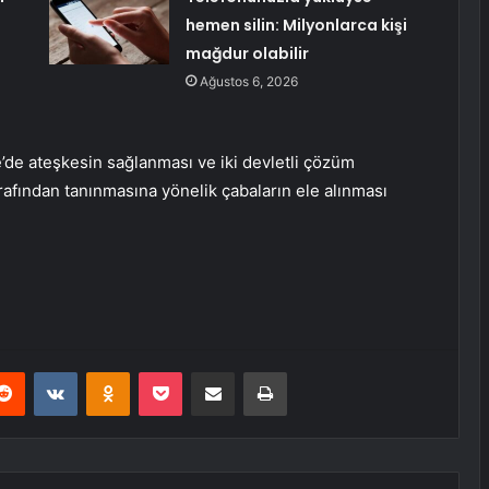
hemen silin: Milyonlarca kişi
mağdur olabilir
Ağustos 6, 2026
’de ateşkesin sağlanması ve iki devletli çözüm
arafından tanınmasına yönelik çabaların ele alınması
erest
Reddit
VKontakte
Odnoklassniki
Pocket
E-Posta ile paylaş
Yazdır