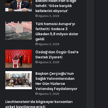
Bakanı’ndan İran’a ağır
tehdit: ‘Göze karşılık
kellelerini alıyoruz’
Ağustos 5, 2026
Türk hamsisi Avrupa’yı
fethetti: Sadece 3
ülkeden 5,8 milyon dolar
geldi
Ağustos 5, 2026
Özdağ’dan Özgür Özel’e
Destek Ziyareti
Ağustos 5, 2026
Başkan Çerçioğlu’nun
Sağlık Yatırımlarından
Her Gün Yüzlerce
Vatandaş Faydalanıyor
Ağustos 5, 2026
Liechtenstein’da bilgisayar korsanları
şirket kayıtlarına erişti