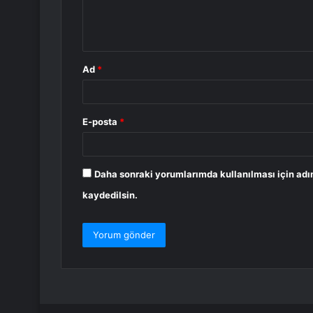
m
*
Ad
*
E-posta
*
Daha sonraki yorumlarımda kullanılması için adı
kaydedilsin.