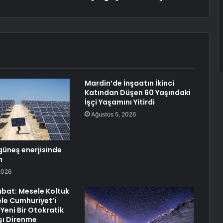
Mardin’de İnşaatın İkinci
Katından Düşen 60 Yaşındaki
İşçi Yaşamını Yitirdi
Ağustos 5, 2026
güneş enerjisinde
m
2026
bat: Mesele Koltuk
ele Cumhuriyet’i
Yeni Bir Otokratik
şı Direnme