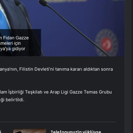
nya’nın, Filistin Devleti’ni tanıma kararı aldıktan sonra
lam İşbirliği Teşkilatı ve Arap Ligi Gazze Temas Grubu
i belirtildi.
i
Telefonunuzla yüklüyse