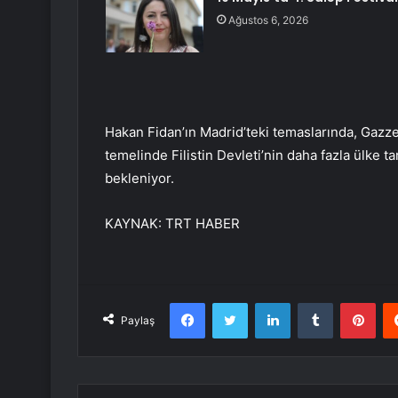
Ağustos 6, 2026
Hakan Fidan’ın Madrid’teki temaslarında, Gazze
temelinde Filistin Devleti’nin daha fazla ülke t
bekleniyor.
KAYNAK:
TRT HABER
Facebook
Twitter
LinkedIn
Tumblr
Pint
Paylaş