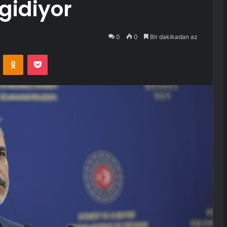
gidiyor
0
0
Bir dakikadan az
VKontakte
Odnoklassniki
Pocket