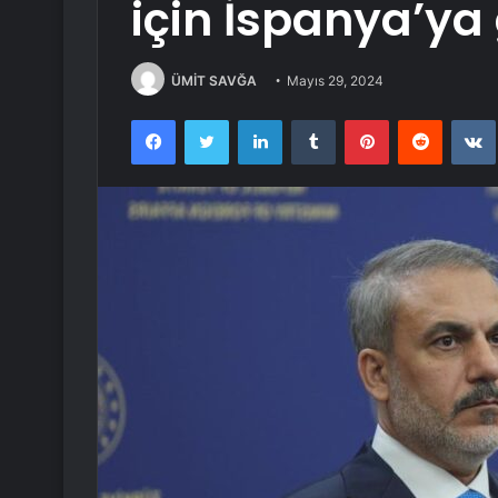
için İspanya’ya 
ÜMİT SAVĞA
Mayıs 29, 2024
Facebook
Twitter
LinkedIn
Tumblr
Pinterest
Reddit