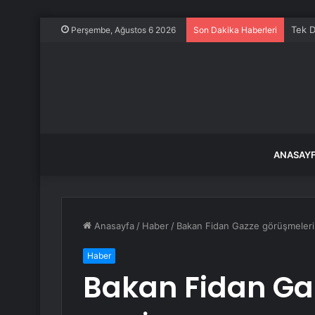
Tek D
Perşembe, Ağustos 6 2026
Son Dakika Haberleri
ANASAY
Anasayfa
/
Haber
/
Bakan Fidan Gazze görüşmeleri i
Haber
Bakan Fidan Ga