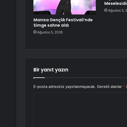
Meselesidi
Ağustos 5, 
Manisa Gençlik Festivali’nde
Simge sahne aldı
Ağustos 5, 2026
Bir yanıt yazın
E-posta adresiniz yayınlanmayacak.
Gerekli alanlar
*
i
Y
o
r
u