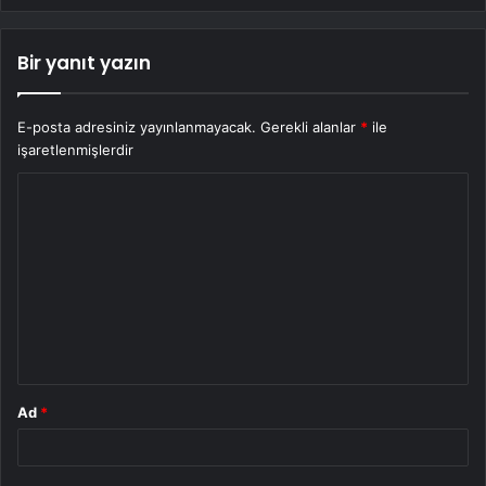
Bir yanıt yazın
E-posta adresiniz yayınlanmayacak.
Gerekli alanlar
*
ile
işaretlenmişlerdir
Y
o
r
u
m
*
Ad
*