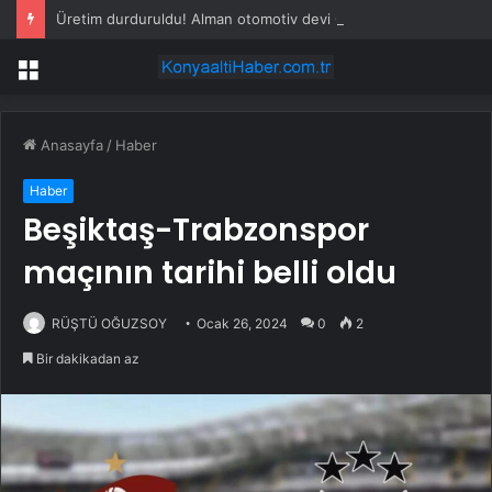
Üretim durduruldu! Alman otomotiv devi Çin’de hüsrana uğradı
Menü
Anasayfa
/
Haber
Haber
Beşiktaş-Trabzonspor
maçının tarihi belli oldu
RÜŞTÜ OĞUZSOY
Ocak 26, 2024
0
2
Bir dakikadan az