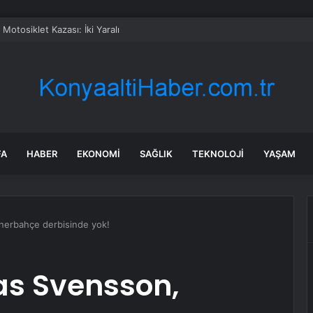
 Motosiklet Kazası: İki Yaralı
FA
HABER
EKONOMI
SAĞLIK
TEKNOLOJI
YAŞAM
nerbahçe derbisinde yok!
as Svensson,