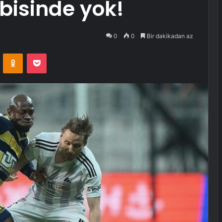
bisinde yok!
0
0
Bir dakikadan az
VKontakte
Odnoklassniki
Pocket