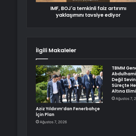
IMF, BOJ'a temkinli faiz artırımı
yaklaşımını tavsiye ediyor
İlgili Makaleler
TBMM Gene
Abdulhamit 
Değil Sevin
Süreçte Hep
Altına Elim
Ağustos 7, 
Aziz Yıldırım’dan Fenerbahçe
İçin Plan
Ağustos 7, 2026