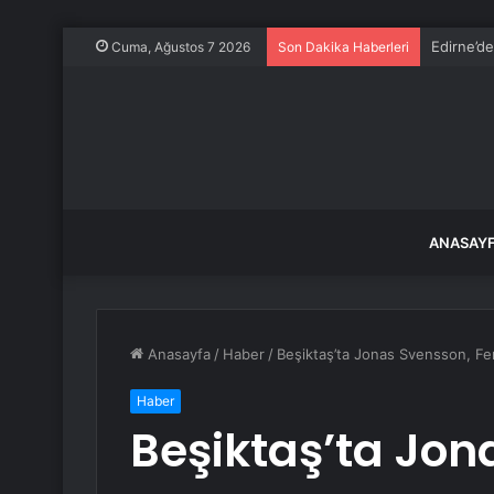
Edirne’de
Cuma, Ağustos 7 2026
Son Dakika Haberleri
ANASAY
Anasayfa
/
Haber
/
Beşiktaş’ta Jonas Svensson, Fe
Haber
Beşiktaş’ta Jon