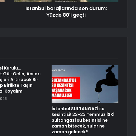
İstanbul barajlarında son durum:
Yüzde 80'i geçti
l Kurulu…
Gül: Gelin, Acıları
çleri Artıracak Bir
 Birlikte Taşın
izi Koyalım
2026
İstanbul SULTANGAZİ su
kesintisi! 22-23 Temmuz İSKİ
Sultangazi su kesintisi ne
zaman bitecek, sular ne
zaman gelecek?