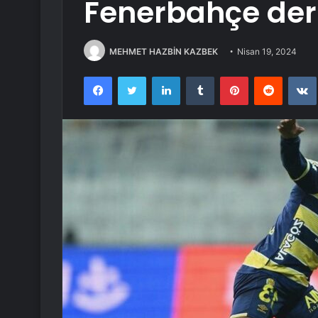
Fenerbahçe der
MEHMET HAZBİN KAZBEK
Nisan 19, 2024
Facebook
Twitter
LinkedIn
Tumblr
Pinterest
Reddit