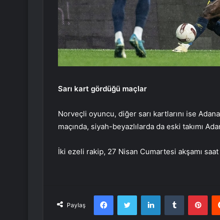
Sarı kart gördüğü maçlar
Norveçli oyuncu, diğer sarı kartlarını ise Ad
maçında, siyah-beyazlılarda da eski takımı Ad
İki ezeli rakip, 27 Nisan Cumartesi akşamı saat
Facebook
Twitter
LinkedIn
Tumblr
Pint
Paylaş