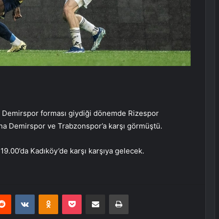
ana Demirspor forması giydiği dönemde Rizespor
ana Demirspor ve Trabzonspor’a karşı görmüştü.
 19.00’da Kadıköy’de karşı karşıya gelecek.
erest
Reddit
VKontakte
Odnoklassniki
Pocket
E-Posta ile paylaş
Yazdır