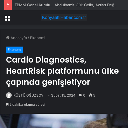
TBMM Genel Kurulu… Abdulhamit Gül: Gelin, Acıları Değil Sevinçleri Artıracak Bir Süreçte Hep Birlikte Taşın Altına Elimizi Koyalım
Menü
Anasayfa
/
Ekonomi
Ekonomi
Cardio Diagnostics,
HeartRisk platformunu ülke
çapında genişletiyor
RÜŞTÜ OĞUZSOY
Şubat 15, 2024
0
5
2 dakika okuma süresi