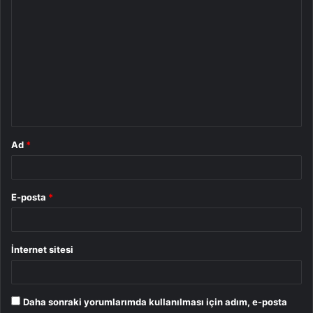
Y
o
r
u
m
*
Ad
*
E-posta
*
İnternet sitesi
Daha sonraki yorumlarımda kullanılması için adım, e-posta