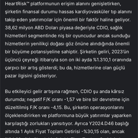
HeartRisk™ platformunun erişim alanını genişletirken,
şirketin finansal durumu hassas kardiyovasküler tıp alanını
takip eden yatırımcılar için önemli bir faktör haline geliyor.
38,62 milyon ABD Doları piyasa değeriyle CDIO, sağlık
hizmetleri segmentinde niş bir oyuncudur ancak sunduğu
hizmetlerin yenilikçi doğası göz önüne alındığında önemli
bir büyüme potansiyeline sahiptir. Şirketin geliri, 2023’ün
üçüncü çeyreği itibarıyla son on iki ayda %1.310,1 oranında
çarpıcı bir artış gösterdi; bu da, hizmetlerine olan güçlü
pazar ilgisini gösteriyor.
Bu etkileyici gelir artışına rağmen, CDIO şu anda kârsız
durumda; negatif F/K oranı -1,57 ve bire bir devretme için
düzeltilmiş F/K oranı -4,15. Bu, şirketin operasyonlarını
ölçeklendirirken ve platformuna büyük yatırımlar yaparken
karşılaştığı zorlukları yansıtıyor. Ayrıca Y2024.D46 başlığı
altında 1 Aylık Fiyat Toplam Getirisi -%30,15 olan, ancak