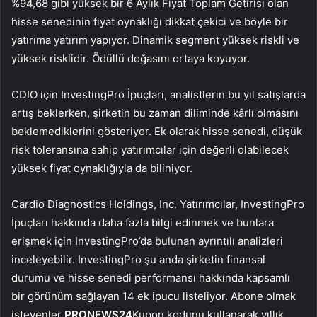
%94,68 gibi yüksek bir 6 Aylık Fiyat Toplam Getirisi olan
hisse senedinin fiyat oynaklığı dikkat çekici ve böyle bir
yatırıma yatırım yapıyor. Dinamik segment yüksek riskli ve
yüksek risklidir. Ödüllü doğasını ortaya koyuyor.
CDIO için InvestingPro İpuçları, analistlerin bu yıl satışlarda
artış beklerken, şirketin bu zaman diliminde kârlı olmasını
beklemediklerini gösteriyor. Ek olarak hisse senedi, düşük
risk toleransına sahip yatırımcılar için değerli olabilecek
yüksek fiyat oynaklığıyla da biliniyor.
Cardio Diagnostics Holdings, Inc. Yatırımcılar, InvestingPro
İpuçları hakkında daha fazla bilgi edinmek ve bunlara
erişmek için InvestingPro’da bulunan ayrıntılı analizleri
inceleyebilir. InvestingPro şu anda şirketin finansal
durumu ve hisse senedi performansı hakkında kapsamlı
bir görünüm sağlayan 14 ek ipucu listeliyor. Abone olmak
isteyenler
PRONEWS24
Kupon kodunu kullanarak yıllık