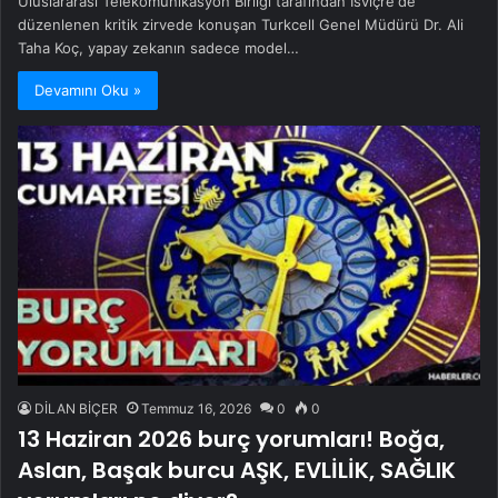
Uluslararası Telekomünikasyon Birliği tarafından İsviçre'de
düzenlenen kritik zirvede konuşan Turkcell Genel Müdürü Dr. Ali
Taha Koç, yapay zekanın sadece model…
Devamını Oku »
DİLAN BİÇER
Temmuz 16, 2026
0
0
13 Haziran 2026 burç yorumları! Boğa,
Aslan, Başak burcu AŞK, EVLİLİK, SAĞLIK