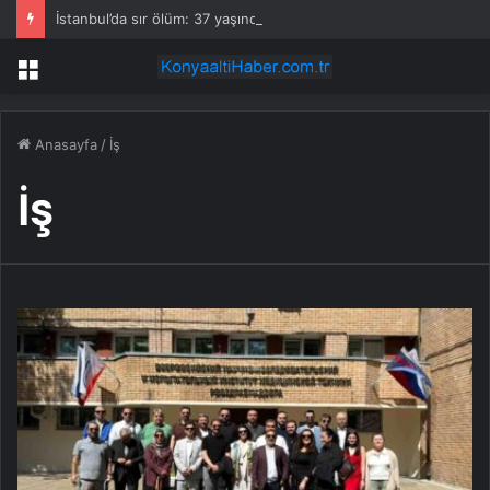
İstanbul’da sır ölüm: 37 yaşındaki kadın savcının evinde ölü bulundu!
Menü
Anasayfa
/
İş
İş