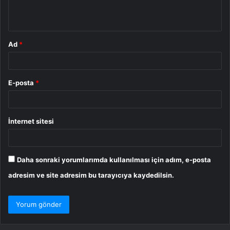
m
*
Ad
*
E-posta
*
İnternet sitesi
Daha sonraki yorumlarımda kullanılması için adım, e-posta
adresim ve site adresim bu tarayıcıya kaydedilsin.