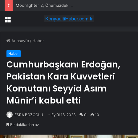
Moonlighter 2, Önümüzdeki Ay Erken Erişimden Çıkıyor
Menü
Anasayfa
/
Haber
Haber
Cumhurbaşkanı Erdoğan,
Pakistan Kara Kuvvetleri
Komutanı Seyyid Asım
Münir’i kabul etti
ESRA BOZOĞLU
Eylül 18, 2023
0
10
Bir dakikadan az