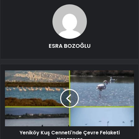
ESRA BOZOĞLU
Yeniköy Kuş Cenneti'nde Çevre Felaketi