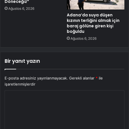
Döneceğiz”
Ağustos 6, 2026
Adana’da suya düşen
kızının terliğini almak için
baraj gölüne giren kişi
boğuldu
Ağustos 6, 2026
Bir yanıt yazın
E-posta adresiniz yayınlanmayacak.
Gerekli alanlar
*
ile
işaretlenmişlerdir
Y
o
r
u