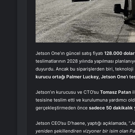
Jetson One’ın güncel satış fiyatı
128.000 dolar
teslimatlarının 2028 yılında yapılması planlanıy
duyurdu. Ancak bu siparişlerden biri, teknoloji 
kurucu ortağı Palmer Luckey, Jetson One’ı tesl
Jetson’ın kurucusu ve CTO’su
Tomasz Patan
i
tesisine teslim etti ve kurulumuna yardımcı old
gerçekleştirmeden önce
sadece 50 dakikalık y
Jetson CEO’su D’haene, yaptığı açıklamada, “
Je
yeniden şekillendiren vizyoner bir isim olan Pa