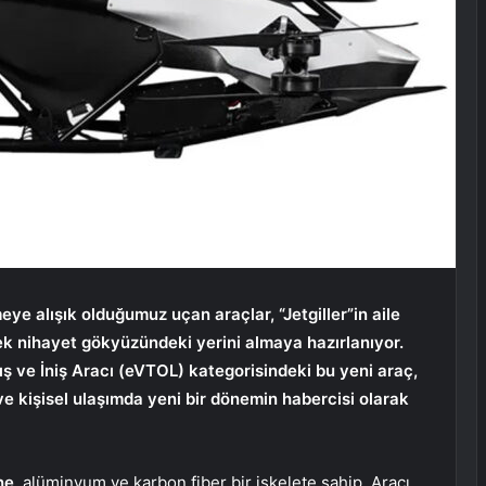
eye alışık olduğumuz uçan araçlar, “Jetgiller”in aile
rek nihayet gökyüzündeki yerini almaya hazırlanıyor.
lkış ve İniş Aracı (eVTOL) kategorisindeki bu yeni araç,
e kişisel ulaşımda yeni bir dönemin habercisi olarak
ne
, alüminyum ve karbon fiber bir iskelete sahip. Aracı