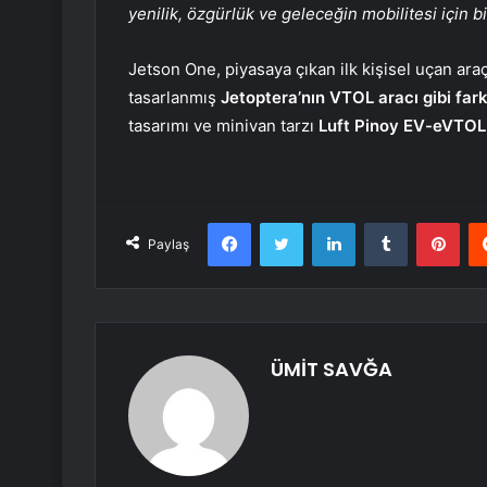
yenilik, özgürlük ve geleceğin mobilitesi için 
Jetson One, piyasaya çıkan ilk kişisel uçan ara
tasarlanmış
Jetoptera’nın VTOL aracı gibi farkl
tasarımı ve minivan tarzı
Luft Pinoy EV-eVTOL
Facebook
Twitter
LinkedIn
Tumblr
Pint
Paylaş
ÜMİT SAVĞA