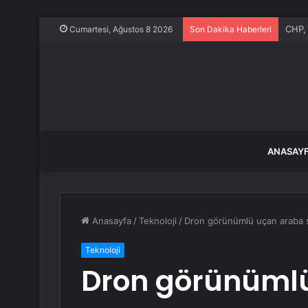
İstan
Cumartesi, Ağustos 8 2026
Son Dakika Haberleri
ANASAY
Anasayfa
/
Teknoloji
/
Dron görünümlü uçan araba sat
Teknoloji
Dron görünüml