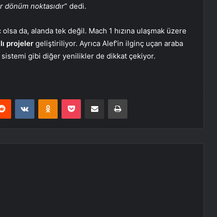
bir dönüm noktasıdır
” dedi.
ç olsa da, alanda tek değil. Mach 1 hızına ulaşmak üzere
ı projeler
geliştiriliyor. Ayrıca Alef’in ilginç uçan araba
sistemi gibi diğer yenilikler de dikkat çekiyor.
erest
Reddit
VKontakte
Odnoklassniki
Pocket
E-Posta ile paylaş
Yazdır