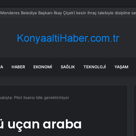
bul’da sır ölüm: 37 yaşındaki kadın savcının evinde ölü bulundu!
FA
HABER
EKONOMI
SAĞLIK
TEKNOLOJI
YAŞAM
ışta: Pilot lisansı bile gerektirmiyor
ü uçan araba