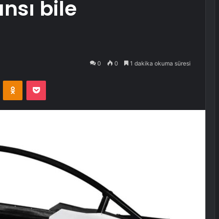
ansı bile
0
0
1 dakika okuma süresi
VKontakte
Odnoklassniki
Pocket