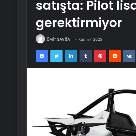
satışta: Pilot lis
gerektirmiyor
ÜMİT SAVĞA
Kasım 7, 2025
Facebook
Twitter
LinkedIn
Tumblr
Pinterest
Reddit