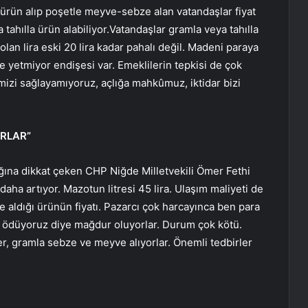
a ürün alıp poşetle meyve-sebze alan vatandaşlar fiyat
 tahılla ürün alabiliyor.Vatandaşlar gramla veya tahılla
lan lira eski 20 lira kadar pahalı değil. Madeni paraya
 yetmiyor endişesi var. Emeklilerin tepkisi de çok
imizi sağlayamıyoruz, açlığa mahkûmuz, iktidar bizi
ORLAR”
dığına dikkat çeken CHP Niğde Milletvekili Ömer Fethi
aha artıyor. Mazotun litresi 45 lira. Ulaşım maliyeti de
e aldığı ürünün fiyatı. Pazarcı çok harcayınca ben para
iz ödüyoruz diye mağdur oluyorlar. Durum çok kötü.
er, gramla sebze ve meyve alıyorlar. Önemli tedbirler