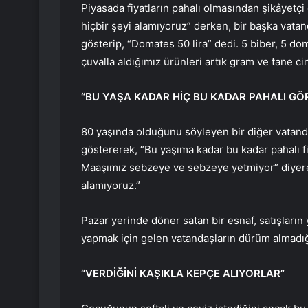
Piyasada fiyatların pahalı olmasından şikâyetçi 
hiçbir şeyi alamıyoruz” derken, bir başka vata
gösterip, “Domates 50 lira” dedi. 5 biber, 5 do
çuvalla aldığımız ürünleri artık gram ve tane c
“BU YAŞA KADAR HİÇ BU KADAR PAHALI G
80 yaşında olduğunu söyleyen bir diğer vatanda
göstererek, “Bu yaşıma kadar bu kadar pahalı fi
Maaşımız sebzeye ve sebzeye yetmiyor” diyerek
alamıyoruz.”
Pazar yerinde döner satan bir esnaf, satışların 
yapmak için gelen vatandaşların dürüm almadığın
“VERDİĞİNİ KAŞIKLA KEPÇE ALIYORLAR”