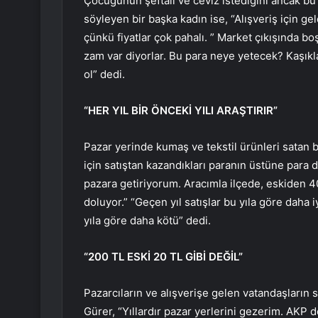
Çocuğunun şeftali ve ceviz istediğini ancak bu
söyleyen bir başka kadın ise, “Alışveriş için g
çünkü fiyatlar çok pahalı. ” Market çıkışında b
zam var diyorlar. Bu para neye yetecek? Kaşıkla 
ol” dedi.
“HER YIL BİR ÖNCEKİ YILI ARAŞTIRIR”
Pazar yerinde kumaş ve tekstil ürünleri satan bi
için satıştan kazandıkları paranın üstüne para 
pazara getiriyorum. Aracımla ilçede, eskiden 40
doluyor.” “Geçen yıl satışlar bu yıla göre daha i
yıla göre daha kötü” dedi.
“200 TL ESKİ 20 TL GİBİ DEĞİL”
Pazarcıların ve alışverişe gelen vatandaşların 
Gürer, “Yıllardır pazar yerlerini gezerim. AKP 