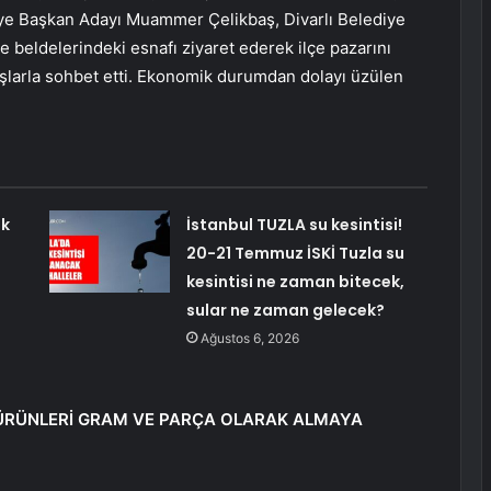
ye Başkan Adayı Muammer Çelikbaş, Divarlı Belediye
 ve beldelerindeki esnafı ziyaret ederek ilçe pazarını
aşlarla sohbet etti. Ekonomik durumdan dolayı üzülen
ak
İstanbul TUZLA su kesintisi!
20-21 Temmuz İSKİ Tuzla su
kesintisi ne zaman bitecek,
sular ne zaman gelecek?
Ağustos 6, 2026
K ÜRÜNLERİ GRAM VE PARÇA OLARAK ALMAYA