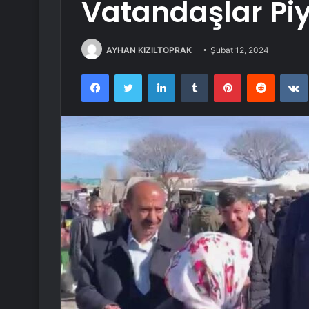
Vatandaşlar Pi
AYHAN KIZILTOPRAK
Şubat 12, 2024
Facebook
Twitter
LinkedIn
Tumblr
Pinterest
Reddit