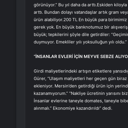
görünüyor.” Bu yıl daha da arttı.Eskiden kiloyl
arttı. Bundan dolayı vatandaşlar artık gram veya
ürün alabiliyor.200 TL En büyük para birimimiz o
gerek yok. En büyük banknotumuz bir alışverişe
büyük; tepkilerini şöyle dile getirdiler: “Geçim
duymuyor. Emekliler yılı yoksulluğun yılı oldu.”
“İNSANLAR EVLERİ İÇİN MEYVE SEBZE ALIY
Girdi maliyetlerindeki artışın etiketlere yansı
Gürer, “Ulaşım maliyetleri her geçen gün biraz d
ekleniyor. Mersin’den getirdiği ürün için yerind
kazanamıyorum.” “Nakliye ücretinin yarısını b
İnsanlar evlerine taneyle domates, taneyle bib
alınmalı.” Ekonomiye kazandırıldı” dedi.