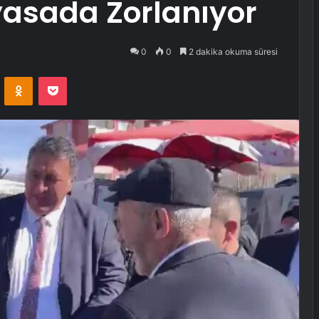
yasada Zorlanıyor
0
0
2 dakika okuma süresi
VKontakte
Odnoklassniki
Pocket