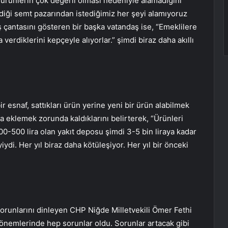
 ürünlerin çok değerli olması nedeniyle alamadığını
eldiği semt pazarından istediğimiz her şeyi alamıyoruz
oş çantasını gösteren bir başka vatandaş ise, “Emeklilere
verdiklerini kepçeyle alıyorlar.” şimdi biraz daha akıllı
r esnaf, sattıkları ürün yerine yeni bir ürün alabilmek
da eklemek zorunda kaldıklarını belirterek, “Ürünleri
0-500 lira olan yakıt deposu şimdi 3-5 bin liraya kadar
yiydi. Her yıl biraz daha kötüleşiyor. Her yıl bir önceki
sorunlarını dinleyen CHP Niğde Milletvekili Ömer Fethi
dönemlerinde hep sorunlar oldu. Sorunlar artacak gibi