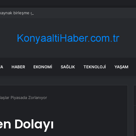
aynak birleşme görüşmelerini yalanladıktan sonra %6 yükseldi
FA
HABER
EKONOMI
SAĞLIK
TEKNOLOJI
YAŞAM
aşlar Piyasada Zorlanıyor
en Dolayı