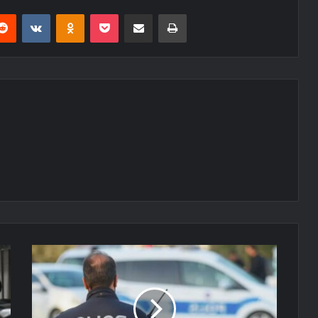
erest
Reddit
VKontakte
Odnoklassniki
Pocket
E-Posta ile paylaş
Yazdır