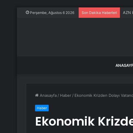
AZN k
Perşembe, Ağustos 6 2026
Son Dakika Haberleri
ANASAY
Anasayfa
/
Haber
/
Ekonomik Krizden Dolayı Vatand
Haber
Ekonomik Krizd