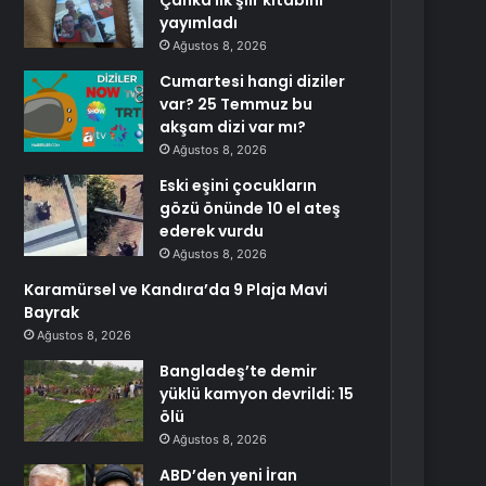
Çanka ilk şiir kitabını
yayımladı
Ağustos 8, 2026
Cumartesi hangi diziler
var? 25 Temmuz bu
akşam dizi var mı?
Ağustos 8, 2026
Eski eşini çocukların
gözü önünde 10 el ateş
ederek vurdu
Ağustos 8, 2026
Karamürsel ve Kandıra’da 9 Plaja Mavi
Bayrak
Ağustos 8, 2026
Bangladeş’te demir
yüklü kamyon devrildi: 15
ölü
Ağustos 8, 2026
ABD’den yeni İran