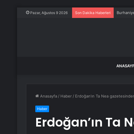
Burhaniye
Pazar, Ağustos 9 2026
Son Dakika Haberleri
ANASAY
Anasayfa
/
Haber
/
Erdoğan’ın Ta Nea gazetesinden
Haber
Erdoğan’ın Ta 