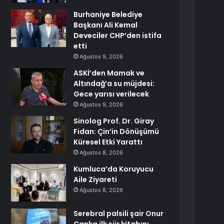
Burhaniye Belediye
Başkanı Ali Kemal
Deveciler CHP’den istifa
etti
Ağustos 9, 2026
ASKİ’den Mamak ve
Altındağ’a su müjdesi:
Gece yarısı verilecek
Ağustos 9, 2026
Sinolog Prof. Dr. Giray
Fidan: Çin’in Dönüşümü
Küresel Etki Yarattı
Ağustos 8, 2026
Kumluca’da Koruyucu
Aile Ziyareti
Ağustos 8, 2026
Serebral palsili şair Onur