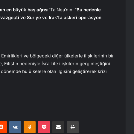
ın en büyük baş ağrısı”
Ta Nea’nın,
“Bu nedenle
 vazgeçti ve Suriye ve Irak’ta askeri operasyon
Emirlikleri ve bölgedeki diğer ülkelerle ilişkilerinin bir
listin nedeniyle İsrail ile ilişkilerin gerginleştiğini
dönemde bu ülkelere olan ilgisini geliştirerek krizi
erest
Reddit
VKontakte
Odnoklassniki
Pocket
E-Posta ile paylaş
Yazdır