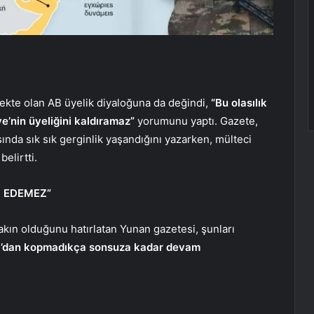
mekte olan AB üyelik diyaloğuna da değindi,
“Bu olasılık
ye’nin üyeliğini kaldıramaz”
yorumunu yaptı. Gazete,
sında sık sık gerginlik yaşandığını yazarken, mülteci
elirtti.
M EDEMEZ”
kın olduğunu hatırlatan Yunan gazetesi, şunları
, Batı’dan kopmadıkça sonsuza kadar devam