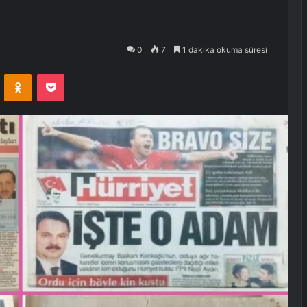
0
7
1 dakika okuma süresi
VKontakte
Odnoklassniki
Pocket