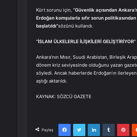
Kürt sorunu için,
“Güvenlik açısından Ankara’n
Erdoğan komşularla sıfır sorun politikasından
başlatıldı”
sözünü kullandı.
“İSLAM ÜLKELERLE İLİŞKİLERİ GELİŞTİRİYOR”
Ankara’nın Mısır, Suudi Arabistan, Birleşik Arap 
dönem kriz seviyesinde olduğunu yazan gazete, Fi
söyledi. Ancak haberlerde Erdoğan’ın ilerleyen 
aştığı aktarıldı.
KAYNAK:
SÖZCÜ GAZETE
Facebook
Twitter
LinkedIn
Tumblr
Pint
Paylaş