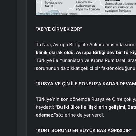
“AB’YE GİRMEK ZOR”
Ta Nea, Avrupa Birliği ile Ankara arasında sür
klinik olarak öldü. Avrupa Birliği dev bir Türki
Türkiye ile Yunanistan ve Kıbrıs Rum tarafı ara
sorununun da dikkat çekici bir faktör olduğunu b
“RUSYA VE ÇİN İLE SONSUZA KADAR DEVA
Türkiye’nin son dönemde Rusya ve Çin’e çok ya
kaydetti:
“Bu iki ülke ile ilişkilerin gelişimi
edemez.”
sözlerine de yer verdi.
“KÜRT SORUNU EN BÜYÜK BAŞ AĞRISIDIR”