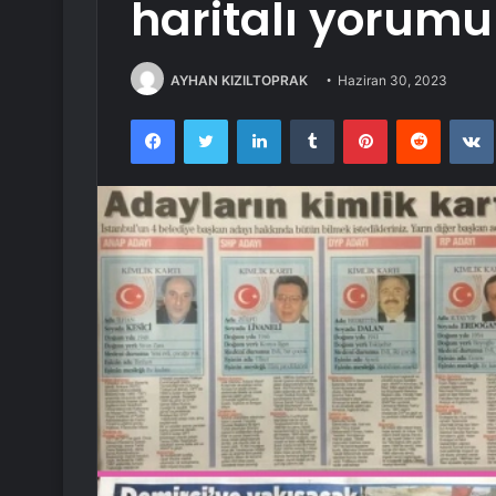
haritalı yorumu
AYHAN KIZILTOPRAK
Haziran 30, 2023
Facebook
Twitter
LinkedIn
Tumblr
Pinterest
Reddit