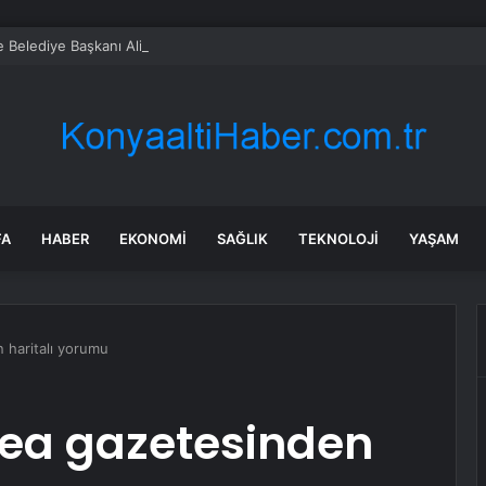
 Belediye Başkanı Ali Kemal Deveciler CHP’den istifa etti
FA
HABER
EKONOMI
SAĞLIK
TEKNOLOJI
YAŞAM
 haritalı yorumu
Nea gazetesinden