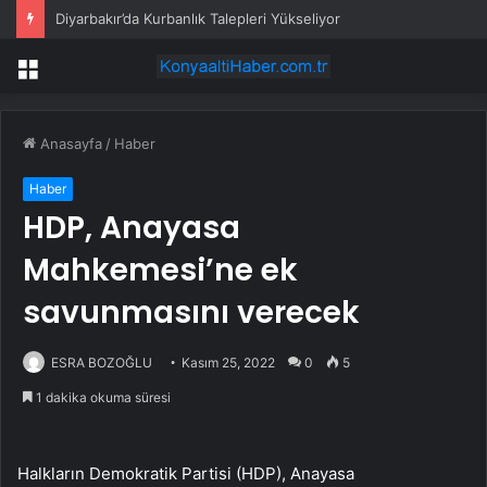
Diyarbakır’da Kurbanlık Talepleri Yükseliyor
Menü
Anasayfa
/
Haber
Haber
HDP, Anayasa
Mahkemesi’ne ek
savunmasını verecek
ESRA BOZOĞLU
Kasım 25, 2022
0
5
1 dakika okuma süresi
Halkların Demokratik Partisi (HDP), Anayasa