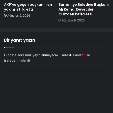
AKP’ye geçen başkanın en
Burhaniye Belediye Başkanı
yakını istifa etti
Ali Kemal Deveciler
CHP’den istifa etti
Ağustos 9, 2026
Ağustos 9, 2026
Bir yanıt yazın
E-posta adresiniz yayınlanmayacak.
Gerekli alanlar
*
ile
işaretlenmişlerdir
Y
o
r
u
m
*