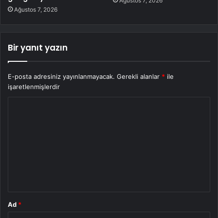
Ağustos 7, 2026
Ağustos 7, 2026
Bir yanıt yazın
E-posta adresiniz yayınlanmayacak.
Gerekli alanlar
*
ile
işaretlenmişlerdir
Y
o
r
u
m
*
Ad
*