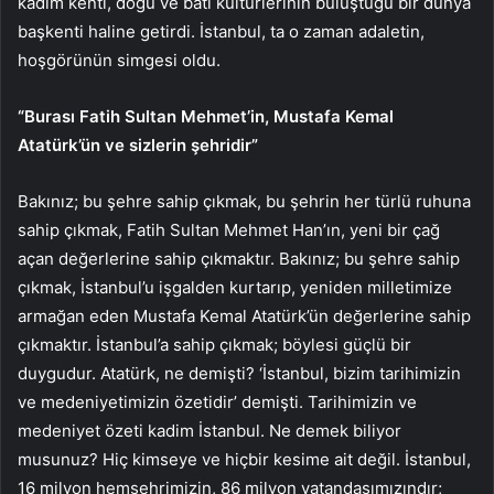
kadim kenti, doğu ve batı kültürlerinin buluştuğu bir dünya
başkenti haline getirdi. İstanbul, ta o zaman adaletin,
hoşgörünün simgesi oldu.
“Burası Fatih Sultan Mehmet’in, Mustafa Kemal
Atatürk’ün ve sizlerin şehridir”
Bakınız; bu şehre sahip çıkmak, bu şehrin her türlü ruhuna
sahip çıkmak, Fatih Sultan Mehmet Han’ın, yeni bir çağ
açan değerlerine sahip çıkmaktır. Bakınız; bu şehre sahip
çıkmak, İstanbul’u işgalden kurtarıp, yeniden milletimize
armağan eden Mustafa Kemal Atatürk’ün değerlerine sahip
çıkmaktır. İstanbul’a sahip çıkmak; böylesi güçlü bir
duygudur. Atatürk, ne demişti? ‘İstanbul, bizim tarihimizin
ve medeniyetimizin özetidir’ demişti. Tarihimizin ve
medeniyet özeti kadim İstanbul. Ne demek biliyor
musunuz? Hiç kimseye ve hiçbir kesime ait değil. İstanbul,
16 milyon hemşehrimizin, 86 milyon vatandaşımızındır;