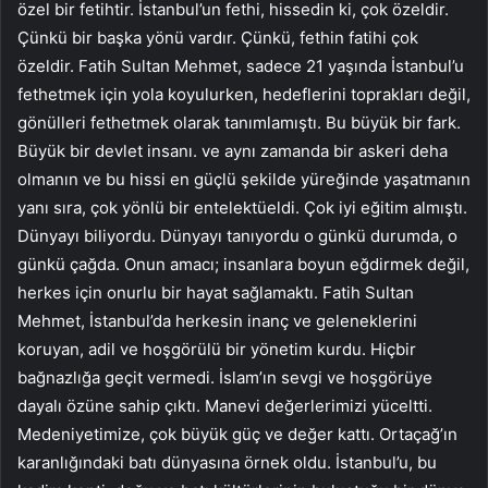
özel bir fetihtir. İstanbul’un fethi, hissedin ki, çok özeldir.
Çünkü bir başka yönü vardır. Çünkü, fethin fatihi çok
özeldir. Fatih Sultan Mehmet, sadece 21 yaşında İstanbul’u
fethetmek için yola koyulurken, hedeflerini toprakları değil,
gönülleri fethetmek olarak tanımlamıştı. Bu büyük bir fark.
Büyük bir devlet insanı. ve aynı zamanda bir askeri deha
olmanın ve bu hissi en güçlü şekilde yüreğinde yaşatmanın
yanı sıra, çok yönlü bir entelektüeldi. Çok iyi eğitim almıştı.
Dünyayı biliyordu. Dünyayı tanıyordu o günkü durumda, o
günkü çağda. Onun amacı; insanlara boyun eğdirmek değil,
herkes için onurlu bir hayat sağlamaktı. Fatih Sultan
Mehmet, İstanbul’da herkesin inanç ve geleneklerini
koruyan, adil ve hoşgörülü bir yönetim kurdu. Hiçbir
bağnazlığa geçit vermedi. İslam’ın sevgi ve hoşgörüye
dayalı özüne sahip çıktı. Manevi değerlerimizi yüceltti.
Medeniyetimize, çok büyük güç ve değer kattı. Ortaçağ’ın
karanlığındaki batı dünyasına örnek oldu. İstanbul’u, bu