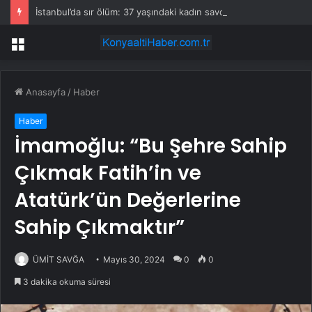
İstanbul’da sır ölüm: 37 yaşındaki kadın savcının evinde ölü bulundu!
Menü
Anasayfa
/
Haber
Haber
İmamoğlu: “Bu Şehre Sahip
Çıkmak Fatih’in ve
Atatürk’ün Değerlerine
Sahip Çıkmaktır”
ÜMİT SAVĞA
Mayıs 30, 2024
0
0
3 dakika okuma süresi