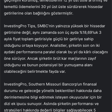
geçmişini korumuş, temettülerini 12 yıl üst üste artırmış ve
temettü ödemelerini 30 yıl üst üste sürdürerek hissedar
getirilerine olan bağlılığını göstermiştir.
InvestingPro Tips, SMBC’nin yalnızca yüksek bir hissedar
getirisine değil, aynı zamanda son üç ayda %18,69’luk 3
aylık fiyat toplam getirisiyle güçlü bir getiriye sahip
olduğunu ortaya koyuyor. Analistler, şirketin son on iki
aydaki performansına paralel olarak bu yıl da kârlı olacağını
öne sürüyor. Ancak şirketin brüt kar marjlarının zayıf
olduğunu ve bunun potansiyel bir yumuşama alanı
olabileceğini belirtmekte fayda var.
InvestingPro, Southern Missouri Bancorp’un finansal
durumu ve geleceğe yönelik beklentileri hakkında daha
derinlemesine bilgi edinmek isteyen okuyucular için bir
dizi ek ipucu sunuyor. Aslında şirketin performansı ve
stratejileri hakkında değerli bilgiler sağlayabilecek 5