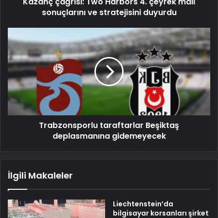
Kazanç çağrısı: Two Harbors 4. çeyrek mali
sonuçlarını ve stratejisini duyurdu
Trabzonsporlu taraftarlar Beşiktaş
deplasmanına gidemeyecek
İlgili Makaleler
Liechtenstein’da
bilgisayar korsanları şirket