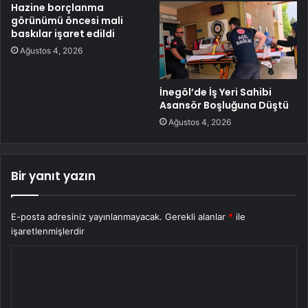
Hazine borçlanma
görünümü öncesi mali
baskılar işaret edildi
Ağustos 4, 2026
İnegöl’de İş Yeri Sahibi
Asansör Boşluğuna Düştü
Ağustos 4, 2026
Bir yanıt yazın
E-posta adresiniz yayınlanmayacak.
Gerekli alanlar
*
ile
işaretlenmişlerdir
Y
o
r