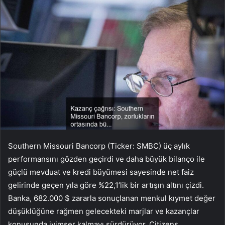
Southern Missouri Bancorp (Ticker: SMBC) üç aylık
performansını gözden geçirdi ve daha büyük bilanço ile
güçlü mevduat ve kredi büyümesi sayesinde net faiz
gelirinde geçen yıla göre %22,1’lik bir artışın altını çizdi.
Banka, 682.000 $ zararla sonuçlanan menkul kıymet değer
düşüklüğüne rağmen gelecekteki marjlar ve kazançlar
konusunda iyimser kalmayı sürdürüyor. Citizens