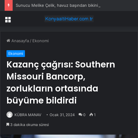
Sunucu Melike Çelik, havuz başından bikinili video paylaştı
Menü
Anasayfa
/
Ekonomi
Ekonomi
Kazanç çağrısı: Southern
Missouri Bancorp,
zorlukların ortasında
büyüme bildirdi
KÜBRA MANAV
Ocak 31, 2024
0
1
3 dakika okuma süresi