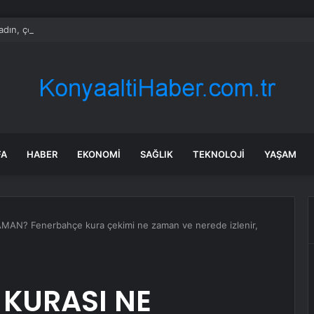
kadın, çocuk doğurmak için şartlarını sıraladı
FA
HABER
EKONOMI
SAĞLIK
TEKNOLOJI
YAŞAM
AN? Fenerbahçe kura çekimi ne zaman ve nerede izlenir,
 KURASI NE