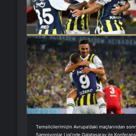
Temsilcilerimizin Avrupa’daki maçlarından sonra 
Şampiyonlar Ligi’nde Galatasaray ile Konferan