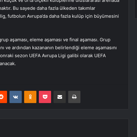
n küçük ve orta ölçekli kulüplerine uluslararası arenada
maktır. Bu sayede daha fazla ülkeden takımlar
lig, futbolun Avrupa’da daha fazla kulüp için büyümesini
grup aşaması, eleme aşaması ve final aşaması. Grup
ını ve ardından kazananın belirlendiği eleme aşamasını
 sonraki sezon UEFA Avrupa Ligi galibi olarak UEFA
anacak.
erest
Reddit
VKontakte
Odnoklassniki
Pocket
E-Posta ile paylaş
Yazdır