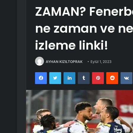
ZAMAN? Fenerb
ne zaman ve ner
izleme linki!
AYHAN KIZILTOPRAK
Eylül 1, 2023
Facebook
Twitter
LinkedIn
Tumblr
Pinterest
Reddit