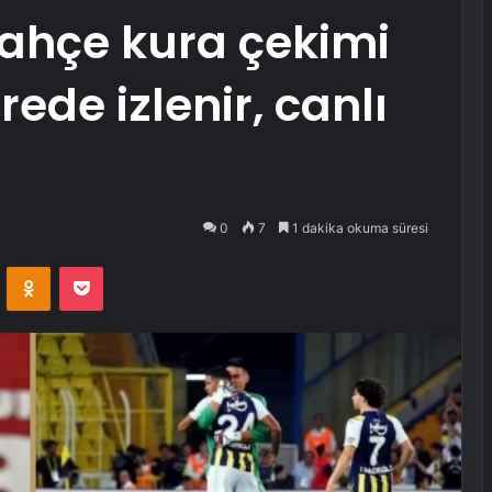
ahçe kura çekimi
ede izlenir, canlı
0
7
1 dakika okuma süresi
VKontakte
Odnoklassniki
Pocket