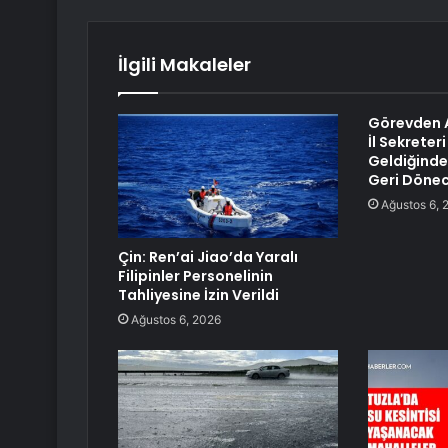
İlgili Makaleler
Görevden 
İl Sekreteri
Geldiğind
Geri Dönec
Ağustos 6, 
Çin: Ren’ai Jiao’da Yaralı
Filipinler Personelinin
Tahliyesine İzin Verildi
Ağustos 6, 2026