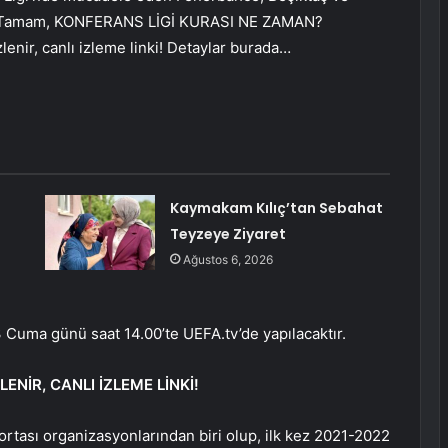
ldı. Tamam, KONFERANS LİGİ KURASI NE ZAMAN?
nir, canlı izleme linki! Detaylar burada…
Kaymakam Kılıç’tan Sebahat
Teyzeye Ziyaret
Ağustos 6, 2026
 Cuma günü saat 14.00’te UEFA.tv’de yapılacaktır.
NİR, CANLI İZLEME LİNKİ!
rtası organizasyonlarından biri olup, ilk kez 2021-2022