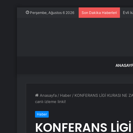
Evli 
Perşembe, Ağustos 6 2026
Son Dakika Haberleri
ANASAY
Anasayfa
/
Haber
/
KONFERANS LİGİ KURASI NE ZAM
canlı izleme linki!
Haber
KONFERANS LİGİ