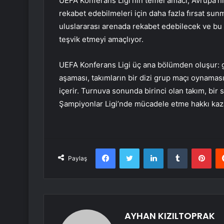
UEFA Konferans Ligi’nin temel amacı, Avrupa’nı
rekabet edebilmeleri için daha fazla fırsat sun
uluslararası arenada rekabet edebilecek ve bu 
teşvik etmeyi amaçlıyor.
UEFA Konferans Ligi üç ana bölümden oluşur: 
aşaması, takımların bir dizi grup maçı oynamas
içerir. Turnuva sonunda birinci olan takım, bir
Şampiyonlar Ligi’nde mücadele etme hakkı kaz
Facebook
Twitter
LinkedIn
Tumblr
Pint
Paylaş
AYHAN KIZILTOPRAK