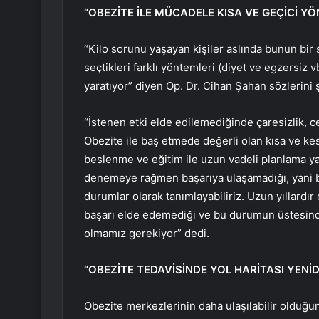
“OBEZİTE İLE MÜCADELE KISA VE GEÇİCİ 
“Kilo sorunu yaşayan kişiler aslında bunun bir
seçtikleri farklı yöntemleri (diyet ve egzersiz v
yaratıyor” diyen Op. Dr. Cihan Şahan sözlerini
“İstenen etki elde edilemediğinde çaresizlik, c
Obezite ile baş etmede değerli olan kısa ve kesi
beslenme ve eğitim ile uzun vadeli planlama yap
denemeye rağmen başarıya ulaşamadığı, yani bi
durumlar olarak tanımlayabiliriz. Uzun yıllardı
başarı elde edemediği ve bu durumun üstesind
olmamız gerekiyor” dedi.
“OBEZİTE TEDAVİSİNDE YOL HARİTASI YENİD
Obezite merkezlerinin daha ulaşılabilir olduğu