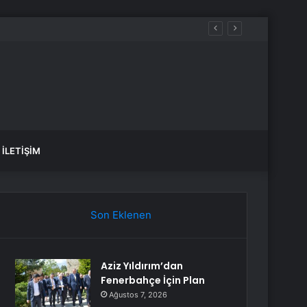
üreçte Hep Birlikte Taşın Altına Elimizi Koyalım
İLETIŞIM
Son Eklenen
Aziz Yıldırım’dan
Fenerbahçe İçin Plan
Ağustos 7, 2026