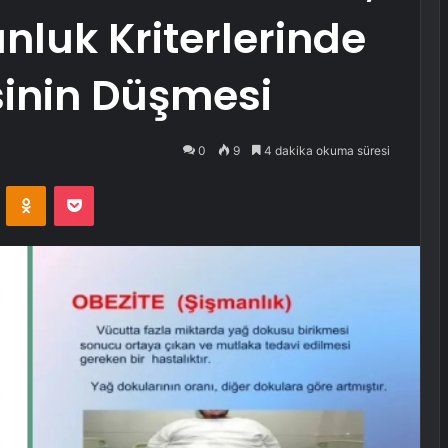
luk Kriterlerinde
sinin Düşmesi
0
9
4 dakika okuma süresi
VKontakte
Odnoklassniki
Pocket