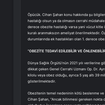
Öpücük. Cihan Şahan konu hakkında şu bilgileri 
hastalığı olsun ya da olmasın cerrahi müdahale 
derece obezite hastalığı varsa yani vücut kitle 
kuralı aranmaksızın ameliyat önerilmektedir. Öze
durumlarında ek hastalıkları olan 1. derece obez
“OBEZİTE TEDAVİ EDİLEBİLİR VE ÖNLENEBİLİ
Dünya Sağlık Örgütü’nün 2021 yılı verilerine gö
dikkat çeken Genel Cerrahi Uzmanı Op. Dr. Ayr
kilolu veya obez olduğu, ayrıca 5 yaş altı 39 m
gösterilmektedir.
Obezitenin temel nedeninin kötü beslenme ve ye
Cihan Şahan, “Ancak bilinmesi gereken nokta obe