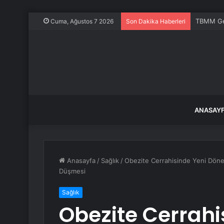
TBMM Gene
Cuma, Ağustos 7 2026
Son Dakika Haberleri
ANASAY
Anasayfa
/
Sağlık
/
Obezite Cerrahisinde Yeni Döne
Düşmesi
Sağlık
Obezite Cerrah