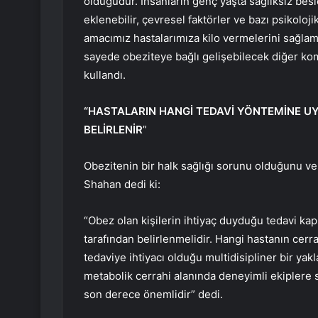
olduğudur. İnsanların genç yaşta sağlıksız bes
eklenebilir, çevresel faktörler ve bazı psikoloj
amacımız hastalarımıza kilo vermelerini sağlamak
sayede obeziteye bağlı gelişebilecek diğer kom
kullandı.
“HASTALARIN HANGİ TEDAVİ YÖNTEMİNE UY
BELİRLENİR
”
Obezitenin bir halk sağlığı sorunu olduğunu v
Shahan dedi ki:
“Obez olan kişilerin ihtiyaç duyduğu tedavi kaps
tarafından belirlenmelidir. Hangi hastanın cer
tedaviye ihtiyacı olduğu multidisipliner bir ya
metabolik cerrahi alanında deneyimli ekiplere 
son derece önemlidir” dedi.