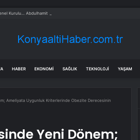
l Kurulu… Abdulhamit Gül: Gelin, Acıları Değil Sevinçleri Artıracak Bir S
FA
HABER
EKONOMI
SAĞLIK
TEKNOLOJI
YAŞAM
m; Ameliyata Uygunluk Kriterlerinde Obezite Derecesinin
isinde Yeni Dönem;