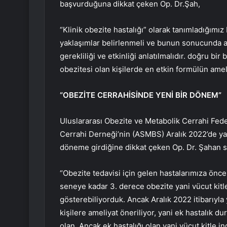
başvurduğuna dikkat çeken Op. Dr.Şah,
“Klinik obezite hastalığı” olarak tanımladığımız
yaklaşımlar belirlenmeli ve bunun sonucunda am
gerekliliği ve etkinliği anlatılmalıdır. doğru bi
obezitesi olan kişilerde en etkin formülün amel
“OBEZİTE CERRAHİSİNDE YENİ BİR DÖNEM”
Uluslararası Obezite ve Metabolik Cerrahi Fede
Cerrahi Derneği’nin (ASMBS) Aralık 2022’de yayı
döneme girdiğine dikkat çeken Op. Dr. Şahan sür
“Obezite tedavisi için gelen hastalarımıza önc
seneye kadar 3. derece obezite yani vücut kitl
gösterebiliyorduk. Ancak Aralık 2022 itibarıyl
kişilere ameliyat öneriliyor, yani ek hastalık d
olan. Ancak ek hastalığı olan yani vücut kitle i