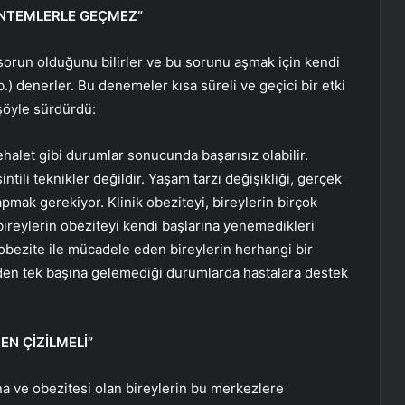
YÖNTEMLERLE GEÇMEZ”
 sorun olduğunu bilirler ve bu sorunu aşmak için kendi
b.) denerler. Bu denemeler kısa süreli ve geçici bir etki
 şöyle sürdürdü:
ehalet gibi durumlar sonucunda başarısız olabilir.
ntili teknikler değildir. Yaşam tarzı değişikliği, gerçek
mak gerekiyor. Klinik obeziteyi, bireylerin birçok
reylerin obeziteyi kendi başlarına yenemedikleri
r obezite ile mücadele eden bireylerin herhangi bir
en tek başına gelemediği durumlarda hastalara destek
EN ÇİZİLMELİ”
na ve obezitesi olan bireylerin bu merkezlere