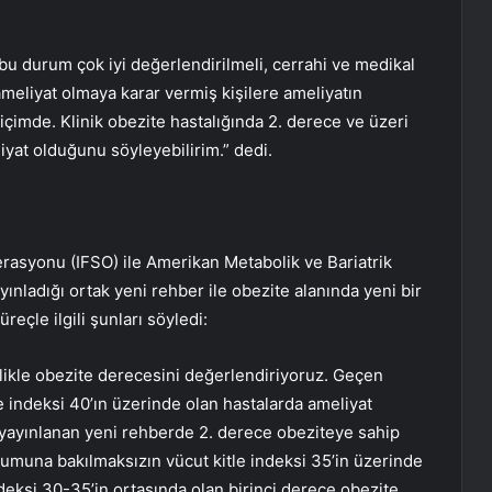
 bu durum çok iyi değerlendirilmeli, cerrahi ve medikal
eliyat olmaya karar vermiş kişilere ameliyatın
r biçimde. Klinik obezite hastalığında 2. derece ve üzeri
iyat olduğunu söyleyebilirim.” dedi.
rasyonu (IFSO) ile Amerikan Metabolik ve Bariatrik
nladığı ortak yeni rehber ile obezite alanında yeni bir
eçle ilgili şunları söyledi:
elikle obezite derecesini değerlendiriyoruz. Geçen
e indeksi 40’ın üzerinde olan hastalarda ameliyat
a yayınlanan yeni rehberde 2. derece obeziteye sahip
urumuna bakılmaksızın vücut kitle indeksi 35’in üzerinde
ndeksi 30-35’in ortasında olan birinci derece obezite