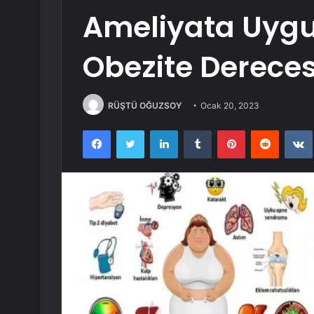
Ameliyata Uygun
Obezite Derece
RÜŞTÜ OĞUZSOY
Ocak 20, 2023
Facebook
Twitter
LinkedIn
Tumblr
Pinterest
Reddit