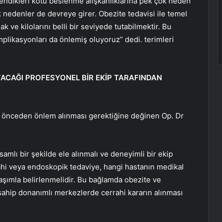
lendikleri kötü beslenme alışkanlıklarına pek çok neden
ik nedenler de devreye girer. Obezite tedavisi ile temel
 ve kilolarını belli bir seviyede tutabilmektir. Bu
plikasyonları da önlemiş oluyoruz” dedi. terimleri
ACAĞI PROFESYONEL BİR EKİP TARAFINDAN
e önceden önlem alınması gerektiğine değinen Op. Dr
amlı bir şekilde ele alınmalı ve deneyimli bir ekip
rahi veya endoskopik tedaviye, hangi hastanın medikal
klaşımla belirlenmelidir. Bu bağlamda obezite ve
sahip donanımlı merkezlerde cerrahi kararın alınması