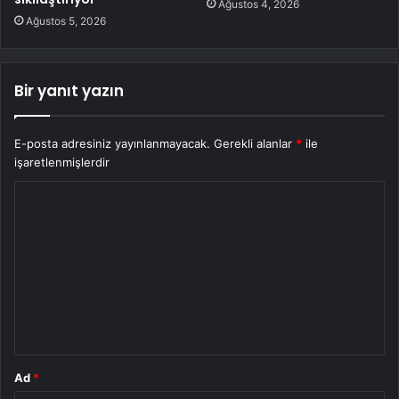
Ağustos 4, 2026
Ağustos 5, 2026
Bir yanıt yazın
E-posta adresiniz yayınlanmayacak.
Gerekli alanlar
*
ile
işaretlenmişlerdir
Y
o
r
u
m
*
Ad
*