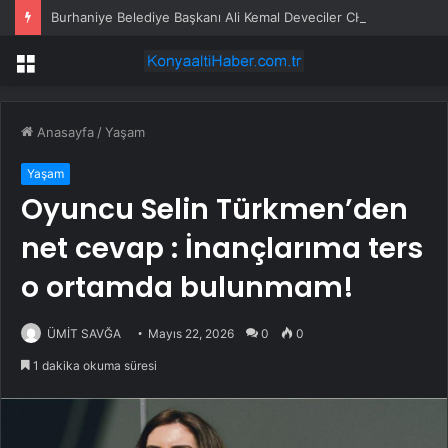
Burhaniye Belediye Başkanı Ali Kemal Deveciler CHP’den istifa etti
Menü
Anasayfa
/
Yaşam
Yaşam
Oyuncu Selin Türkmen’den
net cevap : İnançlarıma ters
o ortamda bulunmam!
ÜMİT SAVĞA
Mayıs 22, 2026
0
0
1 dakika okuma süresi