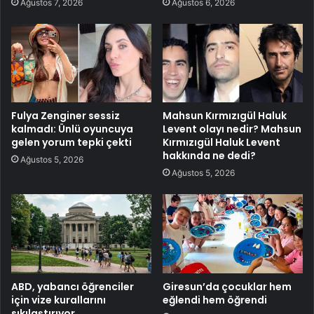
Ağustos 7, 2026
Ağustos 6, 2026
Fulya Zenginer sessiz
Mahsun Kırmızıgül Haluk
kalmadı: Ünlü oyuncuya
Levent olayı nedir? Mahsun
gelen yorum tepki çekti
Kırmızıgül Haluk Levent
hakkında ne dedi?
Ağustos 5, 2026
Ağustos 5, 2026
ABD, yabancı öğrenciler
Giresun’da çocuklar hem
için vize kurallarını
eğlendi hem öğrendi
sıkılaştırıyor