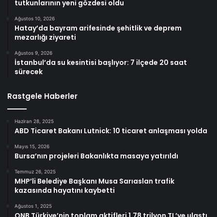
tutkunlarının yeni gözdesi oldu
Ağustos 10, 2026
Hatay’da bayram arifesinde şehitlik ve deprem
mezarlığı ziyareti
Ağustos 9, 2026
İstanbul’da su kesintisi başlıyor: 7 ilçede 20 saat
sürecek
Rastgele Haberler
Haziran 28, 2025
ABD Ticaret Bakanı Lutnick: 10 ticaret anlaşması yolda
Mayıs 15, 2026
Bursa’nın projeleri Bakanlıkta masaya yatırıldı
Temmuz 26, 2025
MHP’li Belediye Başkanı Musa Sarıaslan trafik
kazasında hayatını kaybetti
Ağustos 1, 2025
QNB Türkiye’nin toplam aktifleri 1,78 trilyon TL’ye ulaştı