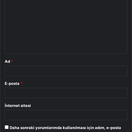
Y
o
r
u
m
*
Ad
*
E-posta
*
İnternet sitesi
Daha sonraki yorumlarımda kullanılması için adım, e-posta