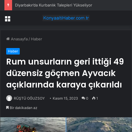
Diyarbakır’da Kurbanlık Talepleri Yükseliyor
Menü
Anasayfa
/
Haber
Haber
Rum unsurların geri ittiği 49
düzensiz göçmen Ayvacık
açıklarında karaya çıkarıldı
RÜŞTÜ OĞUZSOY
Kasım 15, 2023
0
1
Bir dakikadan az