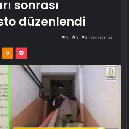
rı sonrası
esto düzenlendi
0
9
Bir dakikadan az
VKontakte
Odnoklassniki
Pocket