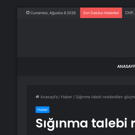
İstan
Cumartesi, Ağustos 8 2026
Son Dakika Haberleri
ANASAY
Anasayfa
/
Haber
/
Sığınma talebi reddedilen göçme
Haber
Sığınma talebi 