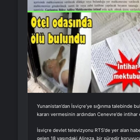
Yunanistan’dan İsviçre’ye sığınma talebinde b
kararı vermesinin ardından Cenevre’de intihar e
İsviçre devlet televizyonu RTS’de yer alan habe
gelen 18 yaşındaki Alireza, bir süredir koruyuc