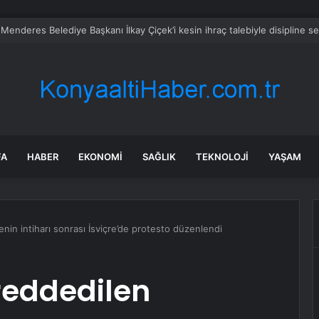
bul’da sır ölüm: 37 yaşındaki kadın savcının evinde ölü bulundu!
FA
HABER
EKONOMI
SAĞLIK
TEKNOLOJI
YAŞAM
nin intiharı sonrası İsviçre’de protesto düzenlendi
reddedilen