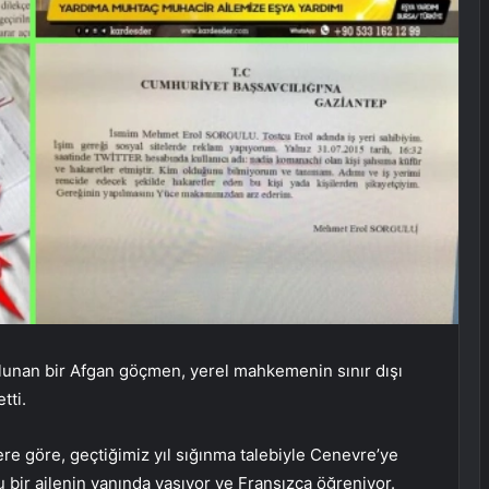
ulunan bir Afgan göçmen, yerel mahkemenin sınır dışı
tti.
re göre, geçtiğimiz yıl sığınma talebiyle Cenevre’ye
u bir ailenin yanında yaşıyor ve Fransızca öğreniyor.