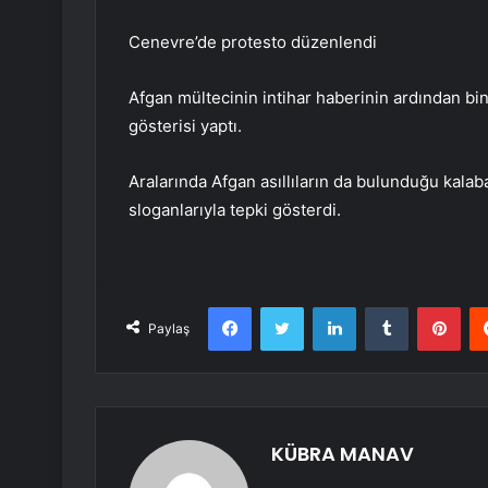
Cenevre’de protesto düzenlendi
Afgan mültecinin intihar haberinin ardından bi
gösterisi yaptı.
Aralarında Afgan asıllıların da bulunduğu kalab
sloganlarıyla tepki gösterdi.
Facebook
Twitter
LinkedIn
Tumblr
Pint
Paylaş
KÜBRA MANAV