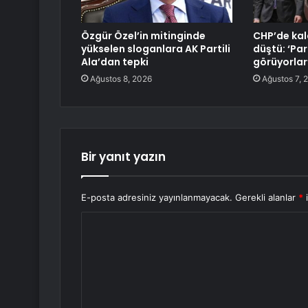
Özgür Özel’in mitinginde
CHP’de kal
yükselen sloganlara AK Partili
düştü: ‘Par
Ala’dan tepki
görüyorlar
Ağustos 8, 2026
Ağustos 7, 
Bir yanıt yazın
E-posta adresiniz yayınlanmayacak.
Gerekli alanlar
*
i
Y
o
r
u
m