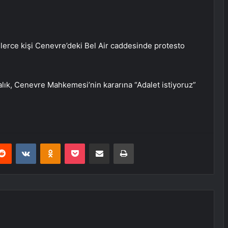
nlerce kişi Cenevre’deki Bel Air caddesinde protesto
alık, Cenevre Mahkemesi’nin kararına “Adalet istiyoruz”
erest
Reddit
VKontakte
Odnoklassniki
Pocket
E-Posta ile paylaş
Yazdır