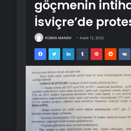
göçmenin intiha
İsviçre’de prot
KÜBRA MANAV
Aralık 12, 2022
Facebook
Twitter
LinkedIn
Tumblr
Pinterest
Reddit