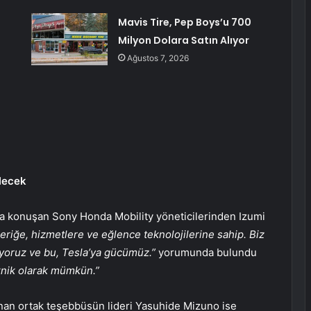
Mavis Tire, Pep Boys’u 700
:
Milyon Dolara Satın Alıyor
Ağustos 7, 2026
elecek
jda konuşan Sony Honda Mobility yöneticilerinden Izumi
eriğe, hizmetlere ve eğlence teknolojilerine sahip. Biz
diyoruz ve bu, Tesla’ya gücümüz.”
yorumunda bulundu
eknik olarak mümkün.”
nan ortak teşebbüsün lideri Yasuhide Mizuno ise