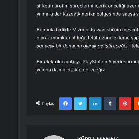
şirketin üretim süreçlerini içerik önceliği üzer
yılına kadar Kuzey Amerika bölgesinde satışa su
Bununla birlikte Mizuno, Kawanishi’nin mevcut
olarak mümkün olduğu telaffuzuna ekleme ya
sunacak bir donanım olarak geliştireceğiz.”
tel
Bir elektrikli arabaya PlayStation 5 yerleştirme
yılında daima birlikte göreceğiz.
Facebook
Twitter
LinkedIn
Tumblr
Pint
Paylaş