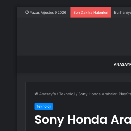
Burhaniye
Pazar, Ağustos 9 2026
Son Dakika Haberleri
ANASAY
Anasayfa
/
Teknoloji
/
Sony Honda Arabaları PlaySt
Teknoloji
Sony Honda Ara