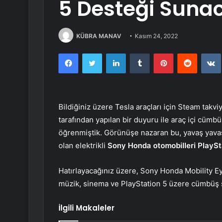
5 Desteği Suna
KÜBRA MANAV
Kasım 24, 2022
Facebook
Twitter
LinkedIn
Tumblr
Pinterest
Reddit
Bildiğiniz üzere Tesla araçları için Steam tak
tarafından yapılan bir duyuru ile araç içi cümb
öğrenmiştik. Görünüşe nazaran bu, yavaş yavaş
olan elektrikli
Sony Honda otomobilleri PlaySt
Hatırlayacağınız üzere, Sony Honda Mobility Eyl
müzik, sinema ve PlayStation 5 üzere cümbüş s
İlgili Makaleler