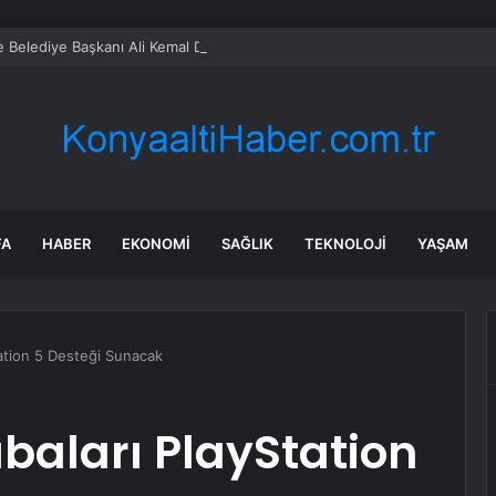
 Belediye Başkanı Ali Kemal Deveciler CHP’den istifa etti
FA
HABER
EKONOMI
SAĞLIK
TEKNOLOJI
YAŞAM
ation 5 Desteği Sunacak
baları PlayStation