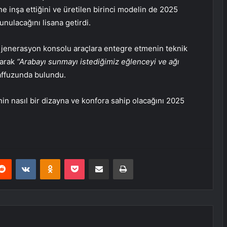
ine inşa ettiğini ve üretilen birinci modelin de 2025
nulacağını lisana getirdi.
 jenerasyon konsolu araçlara entegre etmenin teknik
parak
“Arabayı sunmayı istediğimiz eğlenceyi ve ağı
affuzunda bulundu.
nin nasıl bir dizayna ve konfora sahip olacağını 2025
erest
Reddit
VKontakte
Odnoklassniki
Pocket
E-Posta ile paylaş
Yazdır