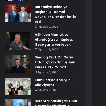
Burhaniye Belediye
Başkanı Ali Kemal
Deveciler CHP’den istifa
etti
Ağustos 9, 2026
ASKİ’den Mamak ve
Altındağ’a su müjdesi:
Gece yarısı verilecek
Ağustos 9, 2026
Sinolog Prof. Dr. Giray
Fidan: Çin’in Dönüşümü
Küresel Etki Yarattı
Ağustos 8, 2026
Kumluca’da Koruyucu
Aile Ziyareti
Ağustos 8, 2026
Serebral palsili şair Onur