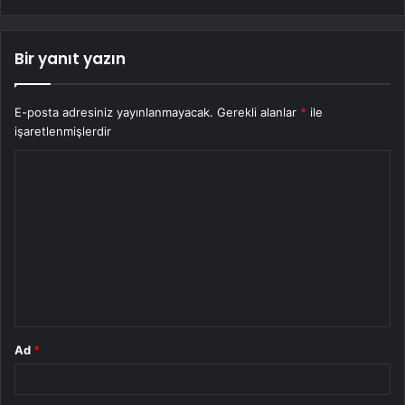
Bir yanıt yazın
E-posta adresiniz yayınlanmayacak.
Gerekli alanlar
*
ile
işaretlenmişlerdir
Y
o
r
u
m
*
Ad
*