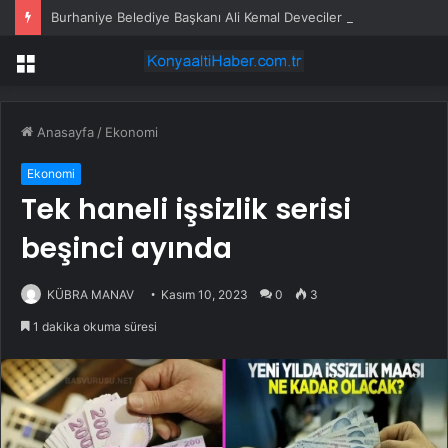
Burhaniye Belediye Başkanı Ali Kemal Deveciler CHP’den istifa etti
Menü
Anasayfa
/
Ekonomi
Ekonomi
Tek haneli işsizlik serisi
beşinci ayında
KÜBRA MANAV
Kasım 10, 2023
0
3
1 dakika okuma süresi