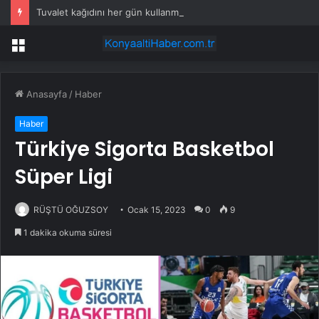
Tuvalet kağıdını her gün kullanmayın uyarısı yapıldı
Menü
Anasayfa
/
Haber
Haber
Türkiye Sigorta Basketbol
Süper Ligi
RÜŞTÜ OĞUZSOY
Ocak 15, 2023
0
9
1 dakika okuma süresi