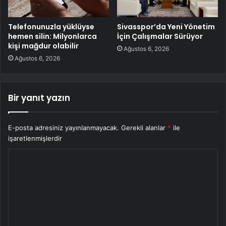
Telefonunuzla yüklüyse
Sivasspor’da Yeni Yönetim
hemen silin: Milyonlarca
İçin Çalışmalar Sürüyor
kişi mağdur olabilir
Ağustos 6, 2026
Ağustos 6, 2026
Bir yanıt yazın
E-posta adresiniz yayınlanmayacak.
Gerekli alanlar
*
ile
işaretlenmişlerdir
Y
o
r
u
m