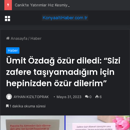
Canik’te Yatırımlar Hız Kesmiyor: 20 Bin Hane Fiber İnternete Kavuşuyor
Menü
Anasayfa
/
Haber
Haber
Ümit Özdağ özür diledi: “Sizi
zafere taşıyamadığım için
hepinizden özür dilerim”
AYHAN KIZILTOPRAK
Mayıs 31, 2023
0
6
1 dakika okuma süresi