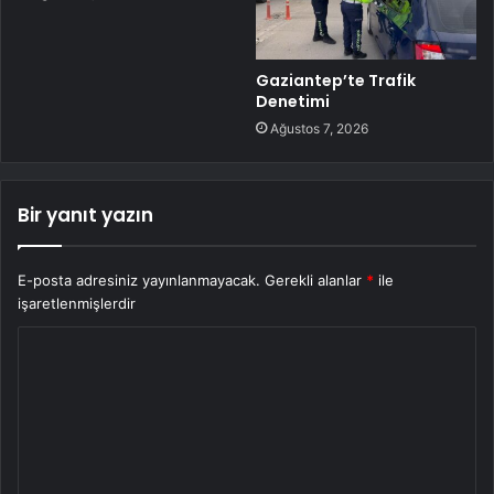
Gaziantep’te Trafik
Denetimi
Ağustos 7, 2026
Bir yanıt yazın
E-posta adresiniz yayınlanmayacak.
Gerekli alanlar
*
ile
işaretlenmişlerdir
Y
o
r
u
m