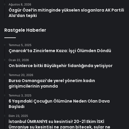
Ağustos 8, 2026
Özgür Özel’in mitinginde yükselen sloganlara AK Partili
Ala’dan tepki
Rastgele Haberler
Temmuz 5, 2025
Çınarcık’ta Zincirleme Kaza: İşçi Ölümden Döndü
Ocak 22, 2026
On binlerce bitki Büyükşehir fidanlığında yetişiyor
Temmuz 20, 2026
Bursa Osmangazi’de yerel yönetim kadın
girişimcilerinin yanında
Temmuz 3, 2025
6 Yaşındaki Çocuğun Ölümüne Neden Olan Dava
Başladı
Ekim 23, 2025
İstanbul ÜMRANİYE su kesintisi! 20-21 Ekim İSKİ
Ümraniye su kesintisi ne zaman bitecek, sular ne