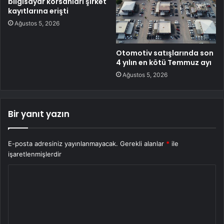
bilgisayar korsanları şirket
kayıtlarına erişti
Ağustos 5, 2026
Otomotiv satışlarında son
4 yılın en kötü Temmuz ayı
Ağustos 5, 2026
Bir yanıt yazın
E-posta adresiniz yayınlanmayacak.
Gerekli alanlar
*
ile
işaretlenmişlerdir
Y
o
r
u