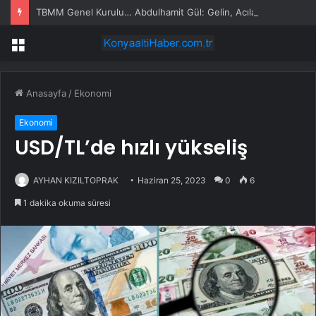
TBMM Genel Kurulu… Abdulhamit Gül: Gelin, Acıları Değil Sevinçleri Artıracak Bir Süreçte Hep Birlikte Taşın Altına Elimizi Koyalım
Menü
Anasayfa
/
Ekonomi
Ekonomi
USD/TL’de hızlı yükseliş
AYHAN KIZILTOPRAK
Haziran 25, 2023
0
6
1 dakika okuma süresi