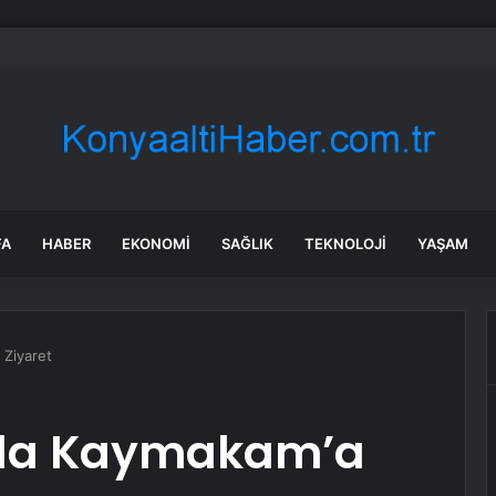
an’da Dolu ve Sağanak Etkili Oldu
FA
HABER
EKONOMI
SAĞLIK
TEKNOLOJI
YAŞAM
 Ziyaret
nda Kaymakam’a