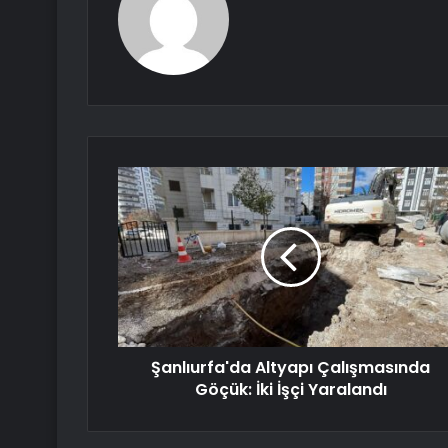
Şanlıurfa'da Altyapı Çalışmasında
Göçük: İki İşçi Yaralandı