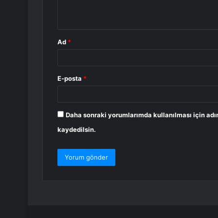
m
*
Ad
*
E-posta
*
Daha sonraki yorumlarımda kullanılması için adı
kaydedilsin.