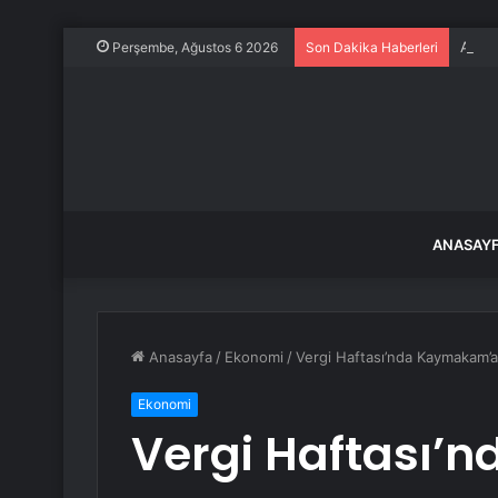
Ardah
Perşembe, Ağustos 6 2026
Son Dakika Haberleri
ANASAY
Anasayfa
/
Ekonomi
/
Vergi Haftası’nda Kaymakam’a
Ekonomi
Vergi Haftası’