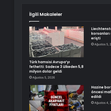
İlgili Makaleler
Liechtenst
korsanları 
erişti
Ağustos 5, 
Türk hamsisi Avrupa’yı
fethetti: Sadece 3 ülkeden 5,8
milyon dolar geldi
Ağustos 5, 2026
Hazine bo
öncesi mali
edildi
Ağustos 4, 