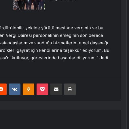
ürdürülebilir şekilde yürütülmesinde verginin ve bu
ren Vergi Dairesi personelinin emeğinin son derece
 vatandaşlarımıza sunduğu hizmetlerin temel dayanağı
erdikleri gayret için kendilerine teşekkür ediyorum. Bu
ası’nı kutluyor, görevlerinde başarılar diliyorum.” dedi
erest
Reddit
VKontakte
Odnoklassniki
Pocket
E-Posta ile paylaş
Yazdır