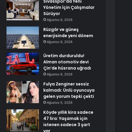
Sivasspor’da Yeni
Yönetim İçin Çalışmalar
Sürüyor
Ağustos 6, 2026
Rüzgâr ve güneş
enerjisinde yeni dönem
Ağustos 6, 2026
Üretim durduruldu!
Alman otomotiv devi
Çin’de hüsrana uğradı
Ağustos 6, 2026
Fulya Zenginer sessiz
kalmadı: Ünlü oyuncuya
gelen yorum tepki çekti
Ağustos 5, 2026
Köyde yıllık kira sadece
47 lira: Yaşamak için
istenen sadece 3 şart
var