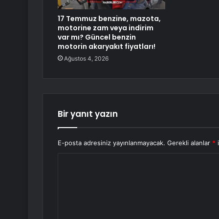
17 Temmuz benzine, mazota,
motorine zam veya indirim
var mı? Güncel benzin
motorin akaryakıt fiyatları!
Ağustos 4, 2026
Bir yanıt yazın
E-posta adresiniz yayınlanmayacak.
Gerekli alanlar
*
i
Y
o
r
u