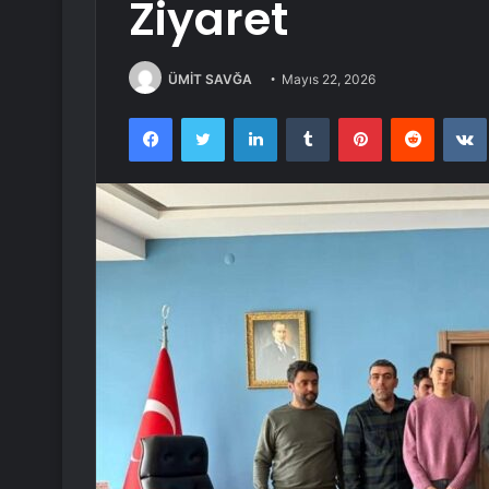
Ziyaret
ÜMİT SAVĞA
Mayıs 22, 2026
Facebook
Twitter
LinkedIn
Tumblr
Pinterest
Reddit