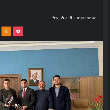
0
0
Bir dakikadan az
VKontakte
Odnoklassniki
Pocket