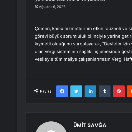
Ağustos 6, 2026
Çömen, kamu hizmetlerinin etkin, düzenli ve s
görevi büyük sorumluluk bilinciyle yerine geti
kıymetli olduğunu vurgulayarak, “Devletimizin
olan vergi sisteminin sağlıklı işlemesinde göst
vesileyle tüm maliye çalışanlarımızın Vergi Haft
Facebook
Twitter
LinkedIn
Tumblr
Pint
Paylaş
ÜMİT SAVĞA