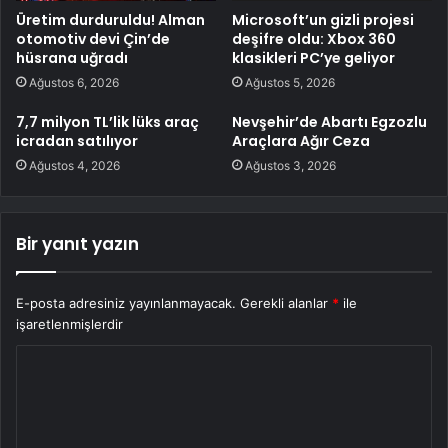
Üretim durduruldu! Alman
Microsoft’un gizli projesi
otomotiv devi Çin’de
deşifre oldu: Xbox 360
hüsrana uğradı
klasikleri PC’ye geliyor
Ağustos 6, 2026
Ağustos 5, 2026
7,7 milyon TL’lik lüks araç
Nevşehir’de Abartı Egzozlu
icradan satılıyor
Araçlara Ağır Ceza
Ağustos 4, 2026
Ağustos 3, 2026
Bir yanıt yazın
E-posta adresiniz yayınlanmayacak.
Gerekli alanlar
*
ile
işaretlenmişlerdir
Y
o
r