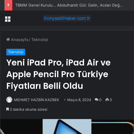
TBMM Genel Kurulu… Abdulhamit Gül: Gelin, Acıları Değil Sevinçleri Artıracak Bir Süreçte Hep Birlikte Taşın Altına Elimizi Koyalım
Menü
Anasayfa
/
Teknoloji
Teknoloji
Yeni iPad Pro, iPad Air ve
Apple Pencil Pro Türkiye
Fiyatları Belli Oldu
MEHMET HAZBİN KAZBEK
Mayıs 8, 2024
0
0
2 dakika okuma süresi