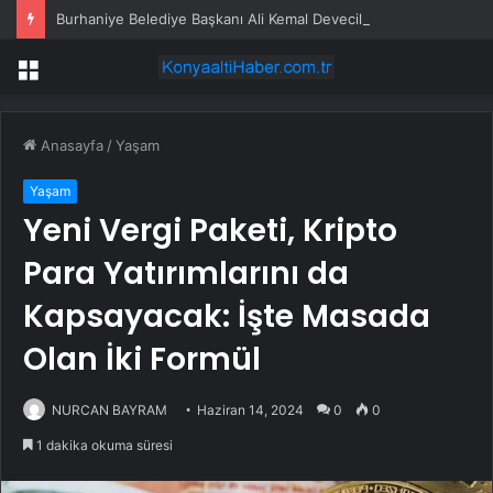
Burhaniye Belediye Başkanı Ali Kemal Deveciler CHP’den istifa etti
Menü
Anasayfa
/
Yaşam
Yaşam
Yeni Vergi Paketi, Kripto
Para Yatırımlarını da
Kapsayacak: İşte Masada
Olan İki Formül
NURCAN BAYRAM
Haziran 14, 2024
0
0
1 dakika okuma süresi