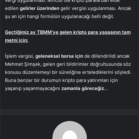
vergi uygulanması. İkincisi ise kripto paralardan elde
edilen
gelirler üzerinden
gelir vergisi uygulanması. Ancak
şu an için hangi formülün uygulanacağı belli değil.
Geçtiğimiz ay TBMM’ye gelen kripto para yasasının tam
metni için:
İşlem vergisi,
geleneksel
borsa için
de dillendirildi ancak
Mehmet Şimşek, gelen geri bildirimler doğrultusunda söz
konusu düzenlemeyi bir süreliğine ertelediklerini söyledi.
Buna benzer bir durumun kripto para yatırımları için
yaşanıp yaşanmayacağını
zamanla göreceğiz
…