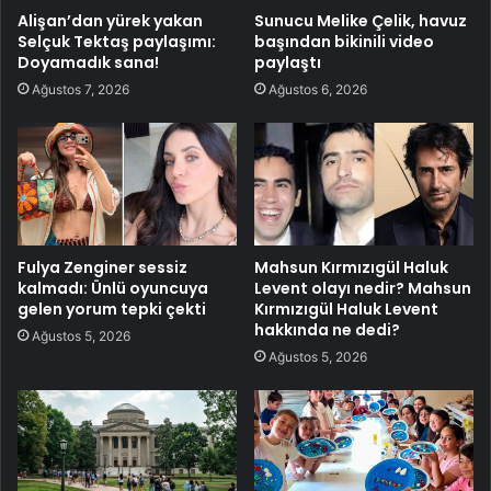
Alişan’dan yürek yakan
Sunucu Melike Çelik, havuz
Selçuk Tektaş paylaşımı:
başından bikinili video
Doyamadık sana!
paylaştı
Ağustos 7, 2026
Ağustos 6, 2026
Fulya Zenginer sessiz
Mahsun Kırmızıgül Haluk
kalmadı: Ünlü oyuncuya
Levent olayı nedir? Mahsun
gelen yorum tepki çekti
Kırmızıgül Haluk Levent
hakkında ne dedi?
Ağustos 5, 2026
Ağustos 5, 2026