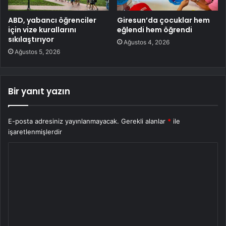
ABD, yabancı öğrenciler
Giresun’da çocuklar hem
için vize kurallarını
eğlendi hem öğrendi
sıkılaştırıyor
Ağustos 4, 2026
Ağustos 5, 2026
Bir yanıt yazın
E-posta adresiniz yayınlanmayacak.
Gerekli alanlar
*
ile
işaretlenmişlerdir
Y
o
r
u
m
*