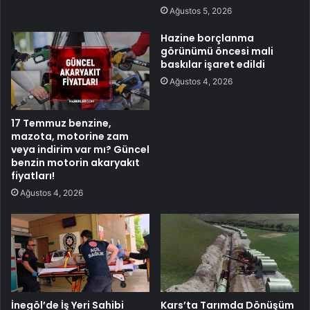
Ağustos 5, 2026
Hazine borçlanma
görünümü öncesi mali
baskılar işaret edildi
Ağustos 4, 2026
17 Temmuz benzine,
mazota, motorine zam
veya indirim var mı? Güncel
benzin motorin akaryakıt
fiyatları!
Ağustos 4, 2026
İnegöl’de İş Yeri Sahibi
Kars’ta Tarımda Dönüşüm