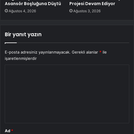
Asansör Boşluğuna Düştü
Projesi Devam Ediyor
Ağustos 4, 2026
Ağustos 3, 2026
Bir yanıt yazın
E-posta adresiniz yayınlanmayacak.
Gerekli alanlar
*
ile
işaretlenmişlerdir
Y
o
r
u
m
*
Ad
*