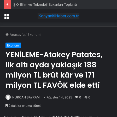
ŞİÖ Bilim ve Teknoloji Bakanları Toplantısı Bişkek’te
Menü
Anasayfa
/
Ekonomi
Ekonomi
YENİLEME-Atakey Patates,
ilk altı ayda yaklaşık 188
milyon TL brüt kâr ve 171
milyon TL FAVÖK elde etti
NURCAN BAYRAM
Ağustos 14, 2025
0
0
2 dakika okuma süresi