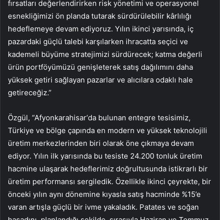
fırsatları değerlendirirken risk yönetimi ve operasyonel
esnekliğimizi ön planda tutarak sürdürülebilir kârlılığı
hedeflemeye devam ediyoruz. Yılın ikinci yarısında, iç
pazardaki güçlü talebi karşılarken ihracatta seçici ve
kademeli büyüme stratejimizi sürdürecek; katma değerli
ürün portföyümüzü genişleterek satış dağılımını daha
yüksek getiri sağlayan pazarlar ve alıcılara odaklı hale
getireceğiz.”
Özgül, “Afyonkarahisar‘da bulunan entegre tesisimiz,
Türkiye ve bölge çapında en modern ve yüksek teknolojili
üretim merkezlerinden biri olarak öne çıkmaya devam
ediyor. Yılın ilk yarısında bu tesiste 24.200 tonluk üretim
hacmine ulaşarak hedeflerimiz doğrultusunda istikrarlı bir
üretim performansı sergiledik. Özellikle ikinci çeyrekte, bir
önceki yılın aynı dönemine kıyasla satış hacminde %15’e
varan artışla güçlü bir ivme yakaladık. Patates ve soğan
hasadını, planlandığı şekilde, sırasıyla Haziran ve Temmuz