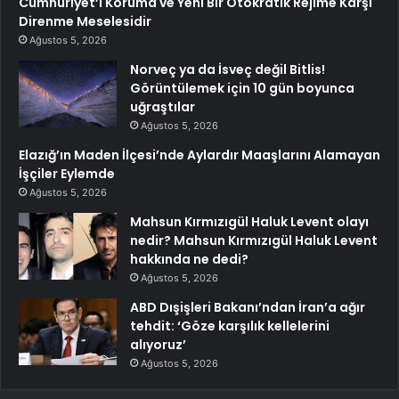
Cumhuriyet’i Koruma ve Yeni Bir Otokratik Rejime Karşı
Direnme Meselesidir
Ağustos 5, 2026
Norveç ya da İsveç değil Bitlis!
Görüntülemek için 10 gün boyunca
uğraştılar
Ağustos 5, 2026
Elazığ’ın Maden İlçesi’nde Aylardır Maaşlarını Alamayan
İşçiler Eylemde
Ağustos 5, 2026
Mahsun Kırmızıgül Haluk Levent olayı
nedir? Mahsun Kırmızıgül Haluk Levent
hakkında ne dedi?
Ağustos 5, 2026
ABD Dışişleri Bakanı’ndan İran’a ağır
tehdit: ‘Göze karşılık kellelerini
alıyoruz’
Ağustos 5, 2026