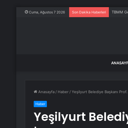
TBMM Gene
Cuma, Ağustos 7 2026
Son Dakika Haberleri
ANASAY
Anasayfa
/
Haber
/
Yeşilyurt Belediye Başkanı Prof.
Haber
Yeşilyurt Beledi