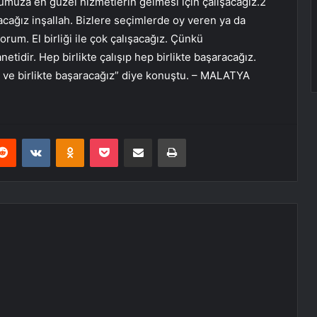
’umuza en güzel hizmetlerin gelmesi için çalışacağız.2
racağız inşallah. Bizlere seçimlerde oy veren ya da
um. El birliği ile çok çalışacağız. Çünkü
tidir. Hep birlikte çalışıp hep birlikte başaracağız.
iz ve birlikte başaracağız” diye konuştu. – MALATYA
erest
Reddit
VKontakte
Odnoklassniki
Pocket
E-Posta ile paylaş
Yazdır