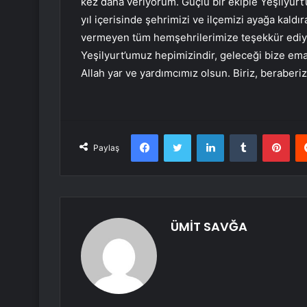
kez daha veriyorum. Güçlü bir ekiple Yeşilyurt
yıl içerisinde şehrimizi ve ilçemizi ayağa kaldı
vermeyen tüm hemşehrilerimize teşekkür ediyor
Yeşilyurt’umuz hepimizindir, geleceği bize emane
Allah yar ve yardımcımız olsun. Biriz, beraber
Facebook
Twitter
LinkedIn
Tumblr
Pint
Paylaş
ÜMİT SAVĞA