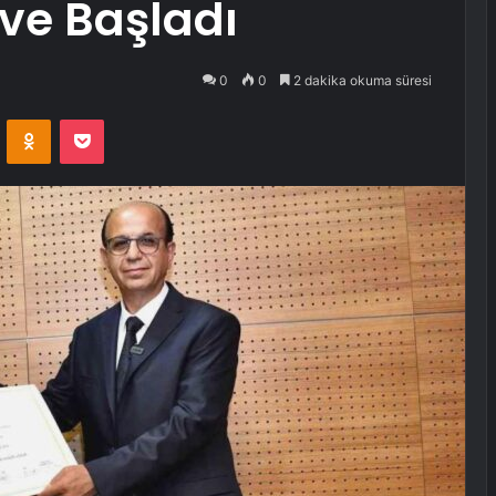
eve Başladı
0
0
2 dakika okuma süresi
VKontakte
Odnoklassniki
Pocket