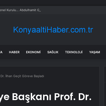
l Kurulu… Abdulhamit Gül: Gelin, Acıları Değil Sevinçleri Artıracak Bir S
FA
HABER
EKONOMI
SAĞLIK
TEKNOLOJI
YAŞAM
 Dr. İlhan Geçit Göreve Başladı
ye Başkanı Prof. Dr.