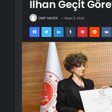
İlhan Geçit Gör
ÜMİT SAVĞA
Nisan 3, 2024
Facebook
Twitter
LinkedIn
Tumblr
Pinterest
Reddit