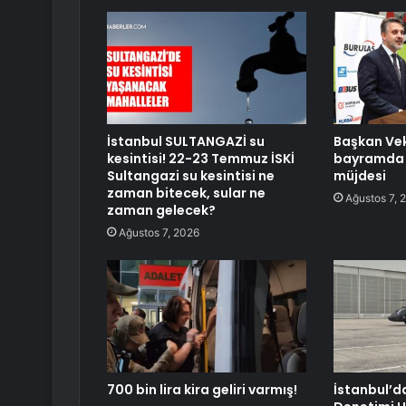
İstanbul SULTANGAZİ su
Başkan Vek
kesintisi! 22-23 Temmuz İSKİ
bayramda 
Sultangazi su kesintisi ne
müjdesi
zaman bitecek, sular ne
Ağustos 7, 
zaman gelecek?
Ağustos 7, 2026
700 bin lira kira geliri varmış!
İstanbul’d