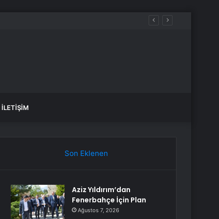
üreçte Hep Birlikte Taşın Altına Elimizi Koyalım
İLETIŞIM
Son Eklenen
Aziz Yıldırım’dan
Fenerbahçe İçin Plan
Ağustos 7, 2026