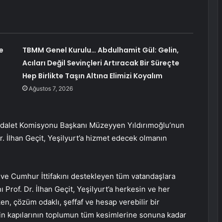
e
TBMM Genel Kurulu… Abdulhamit Gül: Gelin,
Acıları Değil Sevinçleri Artıracak Bir Süreçte
Hep Birlikte Taşın Altına Elimizi Koyalım
Ağustos 7, 2026
Adalet Komisyonu Başkanı Müzeyyen Yıldırımoğlu’nun
r. İlhan Geçit, Yeşilyurt’a hizmet edecek olmanın
 ve Cumhur İttifakını destekleyen tüm vatandaşlara
Prof. Dr. İlhan Geçit, Yeşilyurt’a herkesin ve her
n, çözüm odaklı, şeffaf ve hesap verebilir bir
nin kapılarının toplumun tüm kesimlerine sonuna kadar