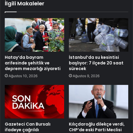
İlgili Makaleler
Hatay’da bayram
İstanbul’da su kesintisi
arifesinde şehitlik ve
başlıyor: 7 ilçede 20 saat
deprem mezarlığı ziyareti
sürecek
Ağustos 10, 2026
Ağustos 9, 2026
Gazeteci Can Bursalı
Kılıçdaroğlu dilekçe verdi,
ifadeye çağrıldı
CHP’de eski Parti Meclisi