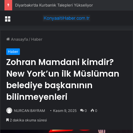
Diyarbakır’da Kurbanlık Talepleri Yükseliyor
Menü
Anasayfa
/
Haber
Haber
Zohran Mamdani kimdir?
New York’un ilk Müslüman
belediye başkanının
bilinmeyenleri
NURCAN BAYRAM
Kasım 9, 2025
0
0
2 dakika okuma süresi