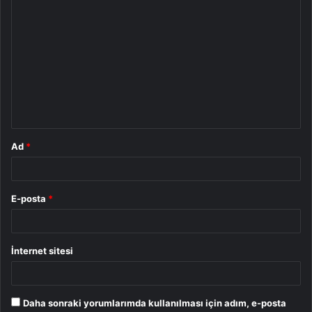
Y
o
r
u
m
*
Ad
*
E-posta
*
İnternet sitesi
Daha sonraki yorumlarımda kullanılması için adım, e-posta