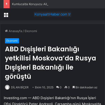
Kumluca’da Koruyucu Aile Ziyareti
Menü
Anasayfa
/
Ekonomi
Ekonomi
ABD Dışişleri Bakanlığı
yetkilisi Moskova’da Rusya
Dışişleri Bakanlığı ile
görüştü
DİLAN BİÇER
Ekim 10, 2025
0
0
Bir dakikadan az
Investing.com — ABD Dışişleri Bakanlığı’nın Rusya İşleri
Ofisi Direktörü Peter Andreoli, Çarşamba günü Moskova’da