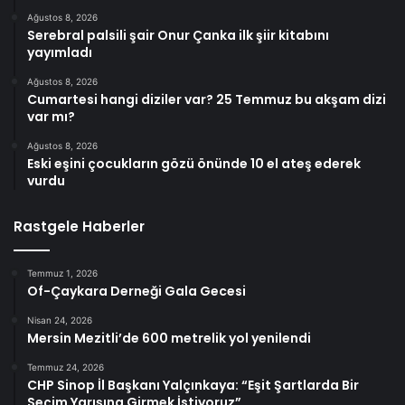
Ağustos 8, 2026
Serebral palsili şair Onur Çanka ilk şiir kitabını
yayımladı
Ağustos 8, 2026
Cumartesi hangi diziler var? 25 Temmuz bu akşam dizi
var mı?
Ağustos 8, 2026
Eski eşini çocukların gözü önünde 10 el ateş ederek
vurdu
Rastgele Haberler
Temmuz 1, 2026
Of-Çaykara Derneği Gala Gecesi
Nisan 24, 2026
Mersin Mezitli’de 600 metrelik yol yenilendi
Temmuz 24, 2026
CHP Sinop İl Başkanı Yalçınkaya: “Eşit Şartlarda Bir
Seçim Yarışına Girmek İstiyoruz”