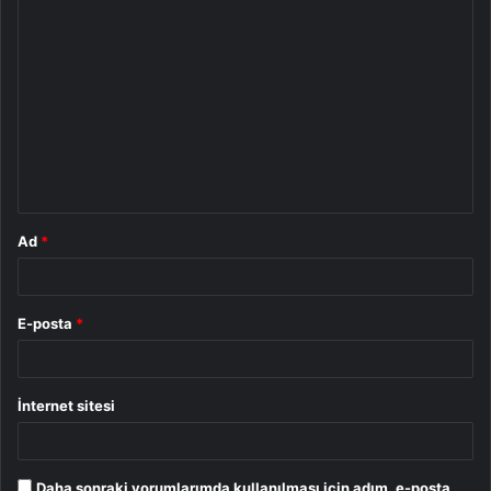
Y
o
r
u
m
*
Ad
*
E-posta
*
İnternet sitesi
Daha sonraki yorumlarımda kullanılması için adım, e-posta