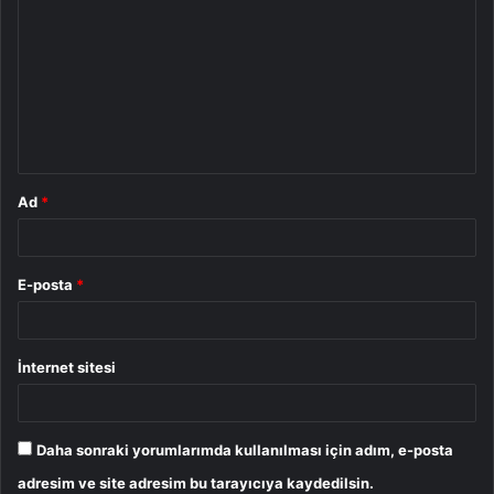
o
r
u
m
*
Ad
*
E-posta
*
İnternet sitesi
Daha sonraki yorumlarımda kullanılması için adım, e-posta
adresim ve site adresim bu tarayıcıya kaydedilsin.