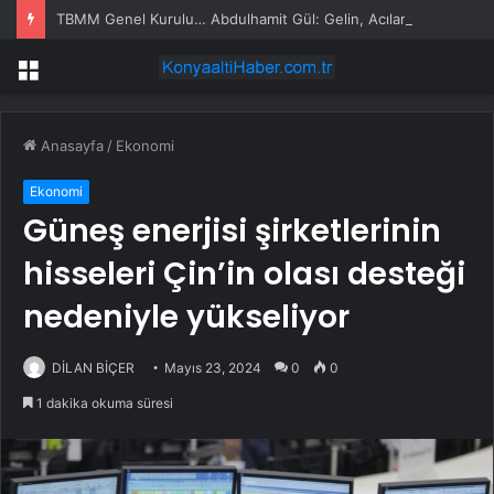
TBMM Genel Kurulu… Abdulhamit Gül: Gelin, Acıları Değil Sevinçleri Artıracak Bir Süreçte Hep Birlikte Taşın Altına Elimizi Koyalım
Menü
Anasayfa
/
Ekonomi
Ekonomi
Güneş enerjisi şirketlerinin
hisseleri Çin’in olası desteği
nedeniyle yükseliyor
DİLAN BİÇER
Mayıs 23, 2024
0
0
1 dakika okuma süresi