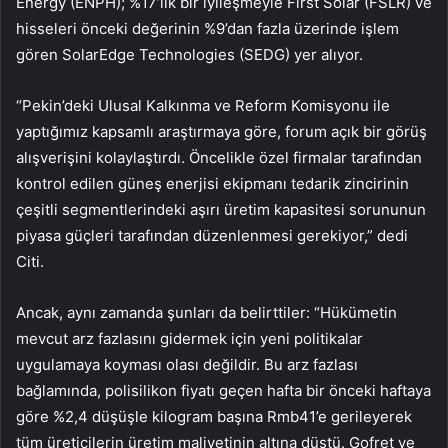
Energy (ENPH); %17’lik bir iyileşmeyle First Solar (FSLR) ve
hisseleri önceki değerinin %9’dan fazla üzerinde işlem
gören SolarEdge Technologies (SEDG) yer alıyor.
“Pekin’deki Ulusal Kalkınma ve Reform Komisyonu ile
yaptığımız kapsamlı araştırmaya göre, forum açık bir görüş
alışverişini kolaylaştırdı. Öncelikle özel firmalar tarafından
kontrol edilen güneş enerjisi ekipmanı tedarik zincirinin
çeşitli segmentlerindeki aşırı üretim kapasitesi sorununun
piyasa güçleri tarafından düzenlenmesi gerekiyor,” dedi
Citi.
Ancak, aynı zamanda şunları da belirttiler: “Hükümetin
mevcut arz fazlasını gidermek için yeni politikalar
uygulamaya koyması olası değildir. Bu arz fazlası
bağlamında, polisilikon fiyatı geçen hafta bir önceki haftaya
göre %2,4 düşüşle kilogram başına Rmb41’e gerileyerek
tüm üreticilerin üretim maliyetinin altına düştü. Gofret ve