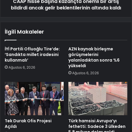
CAAP hisse başına kazançta önemli bir artış
bildirdi ancak gelir beklentilerinin altında kaldı
İlgili Makaleler
İYİ Partili Ofluoğlu Tire’de:
AZN kaynak birleşme
‘Sandıkta millet iradesini
görüşmelerini
kullanmalı’
yalanladıktan sonra %6
yükseldi
Ağustos 6, 2026
Ağustos 6, 2026
Tek Durak Ofis Projesi
Türk hamsisi Avrupa’yı
Açıldı
fethetti: Sadece 3 ülkeden
5,8 milyon dolar geldi