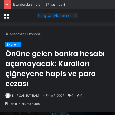
İstanbul’da sır ölüm: 37 yaşındaki kadın savcının evinde ölü bulundu!
Menü
Anasayfa
/
Ekonomi
Ekonomi
Önüne gelen banka hesabı
açamayacak: Kuralları
çiğneyene hapis ve para
cezası
NURCAN BAYRAM
Ekim 6, 2025
0
0
1 dakika okuma süresi