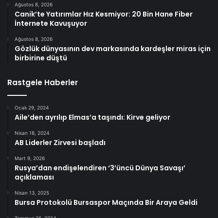
Ağustos 8, 2026
Canik’te Yatırımlar Hız Kesmiyor: 20 Bin Hane Fiber
İnternete Kavuşuyor
Ağustos 8, 2026
Gözlük dünyasının dev markasında kardeşler miras için
birbirine düştü
Rastgele Haberler
Ocak 29, 2024
Aile’den ayrılıp Elmas’a taşındı: Kirve geliyor
Nisan 18, 2024
AB Liderler Zirvesi başladı
Mart 9, 2026
Rusya’dan endişelendiren ‘3’üncü Dünya Savaşı’
açıklaması
Nisan 13, 2025
Bursa Protokolü Bursaspor Maçında Bir Araya Geldi
Temmuz 26, 2024