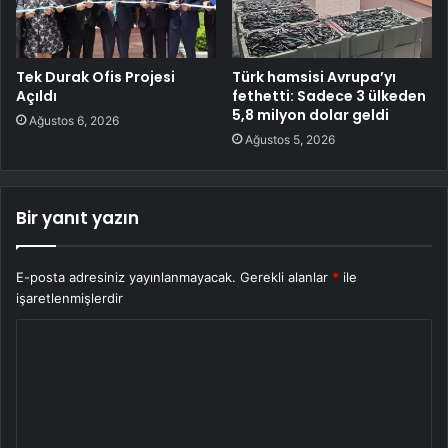
Tek Durak Ofis Projesi
Türk hamsisi Avrupa’yı
Açıldı
fethetti: Sadece 3 ülkeden
5,8 milyon dolar geldi
Ağustos 6, 2026
Ağustos 5, 2026
Bir yanıt yazın
E-posta adresiniz yayınlanmayacak.
Gerekli alanlar
*
ile
işaretlenmişlerdir
Y
o
r
u