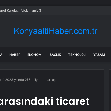
l Kurulu… Abdulhamit Gül: Gelin, Acıları Değil Sevinçleri Artıracak Bir S
FA
HABER
EKONOMI
SAĞLIK
TEKNOLOJI
YAŞAM
acmi 2023 yılında 255 milyon doları aştı
 arasındaki ticaret