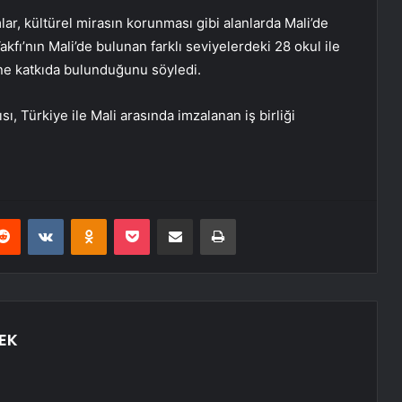
lar, kültürel mirasın korunması gibi alanlarda Mali’de
Vakfı’nın Mali’de bulunan farklı seviyelerdeki 28 okul ile
ine katkıda bulunduğunu söyledi.
Türkiye ile Mali arasında imzalanan iş birliği
erest
Reddit
VKontakte
Odnoklassniki
Pocket
E-Posta ile paylaş
Yazdır
EK