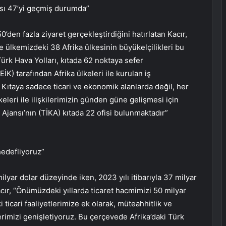
yısı 47’yi geçmiş durumda”
den fazla ziyaret gerçekleştirdiğini hatırlatan Kacır,
e ülkemizdeki 38 Afrika ülkesinin büyükelçilikleri bu
 Türk Hava Yolları, kıtada 62 noktaya sefer
K) tarafından Afrika ülkeleri ile kurulan iş
 Kıtaya sadece ticari ve ekonomik alanlarda değil, her
eleri ile ilişkilerimizin günden güne gelişmesi için
 Ajansı’nın (TİKA) kıtada 22 ofisi bulunmaktadır”
hedefliyoruz”
ilyar dolar düzeyinde iken, 2023 yılı itibarıyla 37 milyar
ır, “Önümüzdeki yıllarda ticaret hacmimizi 50 milyar
 ticari faaliyetlerimize ek olarak, müteahhitlik ve
klerimizi genişletiyoruz. Bu çerçevede Afrika’daki Türk