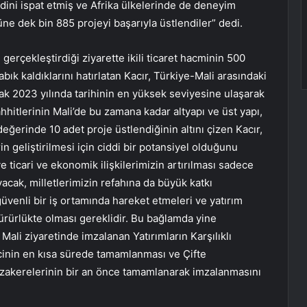
endini ispat etmiş ve Afrika ülkelerinde de deneyim
ne dek bin 885 projeyi başarıyla üstlendiler” dedi.
erçekleştirdiği ziyarette ikili ticaret hacminin 500
k kaldıklarını hatırlatan Kacır, Türkiye-Mali arasındaki
rak 2023 yılında tarihinin en yüksek seviyesine ulaşarak
ahhitlerinin Mali’de bu zamana kadar altyapı ve üst yapı,
eğerinde 10 adet proje üstlendiğinin altını çizen Kacır,
erin geliştirilmesi için ciddi bir potansiyel olduğunu
 ticari ve ekonomik ilişkilerimizin artırılması sadece
acak, milletlerimizin refahına da büyük katkı
güvenli bir iş ortamında hareket etmeleri ve yatırım
yürürlükte olması gereklidir. Bu bağlamda yine
li ziyaretinde imzalanan Yatırımların Karşılıklı
cinin en kısa sürede tamamlanması ve Çifte
akerelerinin bir an önce tamamlanarak imzalanmasını