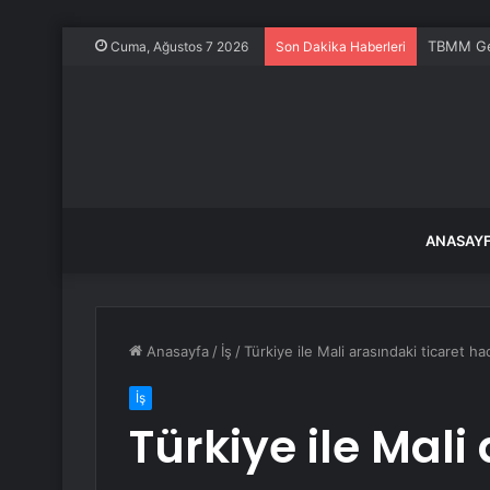
TBMM Gene
Cuma, Ağustos 7 2026
Son Dakika Haberleri
ANASAY
Anasayfa
/
İş
/
Türkiye ile Mali arasındaki ticaret h
İş
Türkiye ile Mali