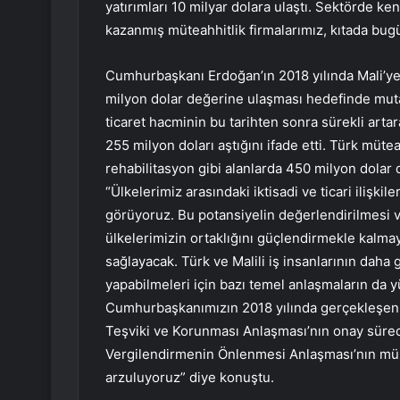
yatırımları 10 milyar dolara ulaştı. Sektörde k
kazanmış müteahhitlik firmalarımız, kıtada bugü
Cumhurbaşkanı Erdoğan’ın 2018 yılında Mali’ye g
milyon dolar değerine ulaşması hedefinde mutabı
ticaret hacminin bu tarihten sonra sürekli arta
255 milyon doları aştığını ifade etti. Türk müte
rehabilitasyon gibi alanlarda 450 milyon dolar d
“Ülkelerimiz arasındaki iktisadi ve ticari ilişkil
görüyoruz. Bu potansiyelin değerlendirilmesi ve
ülkelerimizin ortaklığını güçlendirmekle kalmay
sağlayacak. Türk ve Malili iş insanlarının daha 
yapabilmeleri için bazı temel anlaşmaların da 
Cumhurbaşkanımızın 2018 yılında gerçekleşen Ma
Teşviki ve Korunması Anlaşması’nın onay süre
Vergilendirmenin Önlenmesi Anlaşması’nın müz
arzuluyoruz” diye konuştu.