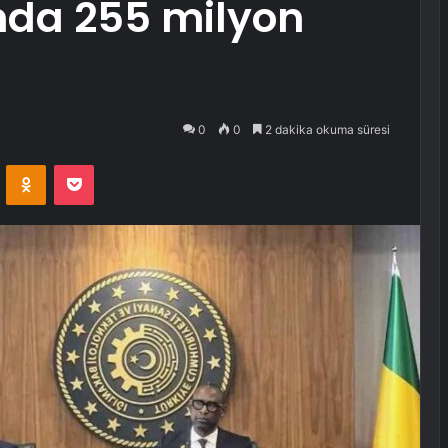
nda 255 milyon
0
0
2 dakika okuma süresi
VKontakte
Odnoklassniki
Pocket