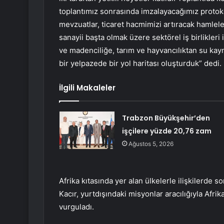
toplantımız sonrasında imzalayacağımız protokoll
mevzuatlar, ticaret hacmimizi artıracak hamlele
sanayii başta olmak üzere sektörel iş birlikleri 
ve madenciliğe, tarım ve hayvancılıktan su kay
bir yelpazede bir yol haritası oluşturduk” dedi.
İlgili Makaleler
Trabzon Büyükşehir’den
işçilere yüzde 20,76 zam
Ağustos 5, 2026
Afrika kıtasında yer alan ülkelerle ilişkilerde 
Kacır, yurtdışındaki misyonlar aracılığıyla Afrik
vurguladı.