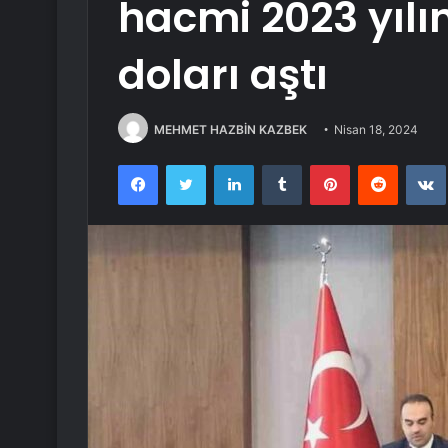
hacmi 2023 yılı
doları aştı
MEHMET HAZBİN KAZBEK
Nisan 18, 2024
Facebook
Twitter
LinkedIn
Tumblr
Pinterest
Reddit