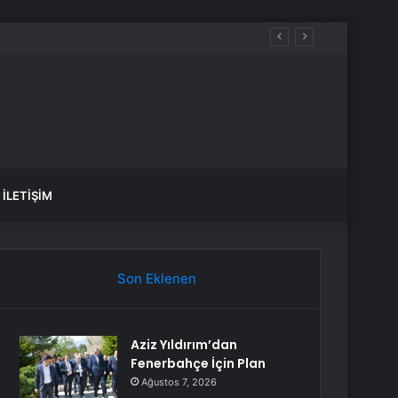
üreçte Hep Birlikte Taşın Altına Elimizi Koyalım
İLETIŞIM
Son Eklenen
Aziz Yıldırım’dan
Fenerbahçe İçin Plan
Ağustos 7, 2026