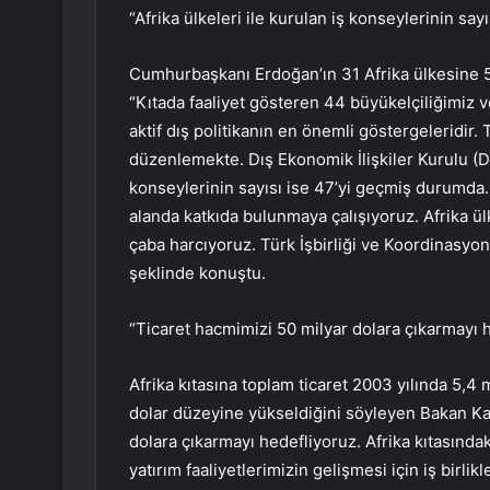
“Afrika ülkeleri ile kurulan iş konseylerinin sa
Cumhurbaşkanı Erdoğan’ın 31 Afrika ülkesine 50’
“Kıtada faaliyet gösteren 44 büyükelçiliğimiz v
aktif dış politikanın en önemli göstergeleridir.
düzenlemekte. Dış Ekonomik İlişkiler Kurulu (DEİ
konseylerinin sayısı ise 47’yi geçmiş durumda.
alanda katkıda bulunmaya çalışıyoruz. Afrika ülk
çaba harcıyoruz. Türk İşbirliği ve Koordinasyon
şeklinde konuştu.
“Ticaret hacmimizi 50 milyar dolara çıkarmayı 
Afrika kıtasına toplam ticaret 2003 yılında 5,4 m
dolar düzeyine yükseldiğini söyleyen Bakan Kac
dolara çıkarmayı hedefliyoruz. Afrika kıtasındaki
yatırım faaliyetlerimizin gelişmesi için iş birli