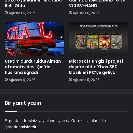
2026 Oyunlarının İlk Grubu
atılımı: zHBM, zNAND-O ve
Belli Oldu
V10 BV-NAND
Ağustos 6, 2026
Ağustos 6, 2026
Üretim durduruldu! Alman
Microsoft’un gizli projesi
otomotiv devi Çin’de
deşifre oldu: Xbox 360
hüsrana uğradı
klasikleri PC’ye geliyor
Ağustos 6, 2026
Ağustos 5, 2026
Bir yanıt yazın
E-posta adresiniz yayınlanmayacak.
Gerekli alanlar
*
ile
işaretlenmişlerdir