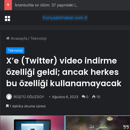
İstanbul’da sır ölüm: 37 yaşındaki kadın savcının evinde ölü bulundu!
Menü
Anasayfa
/
Teknoloji
Teknoloji
X’e (Twitter) video indirme
özelliği geldi; ancak herkes
bu özelliği kullanamayacak
RÜŞTÜ OĞUZSOY
Ağustos 6, 2023
0
10
1 dakika okuma süresi